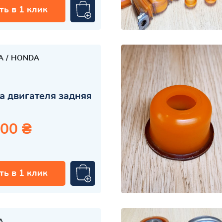
ть в 1 клик
A
HONDA
 двигателя задняя
.00 ₴
ть в 1 клик
A