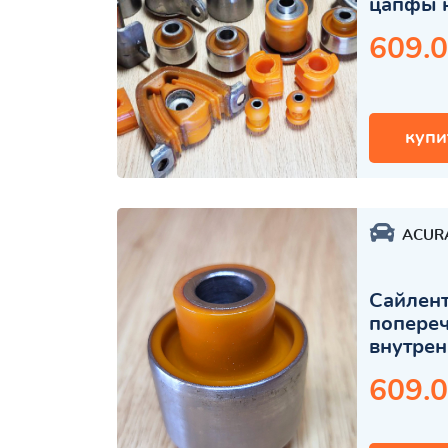
цапфы 
609.0
купи
ACUR
Сайлент
попереч
внутре
609.0