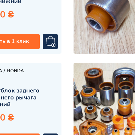
нижний
0 ₴
ть в 1 клик
A
HONDA
блок заднего
него рычага
нний
0 ₴