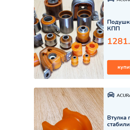
Подушка
КПП
1281
купи
ACUR
Втулка 
стабили