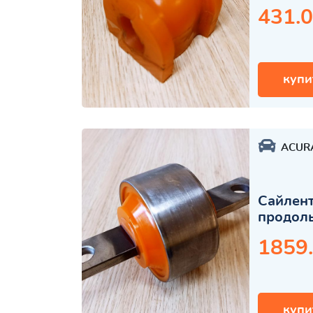
431.0
купи
ACUR
Сайлент
продоль
1859
купи