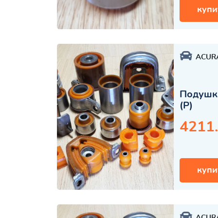
купи
ACUR
Подушка
(Р)
4211
купи
ACUR