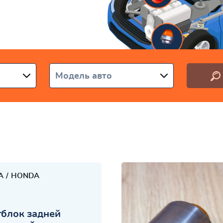
раине
Модель авто
A
HONDA
блок задней