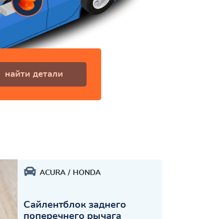
найти детали
ACURA
HONDA
Сайлентблок заднего
поперечнего рычага