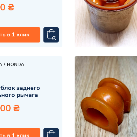
0 ₴
ть в 1 клик
A
HONDA
блок заднего
ного рычага
.00 ₴
ть в 1 клик