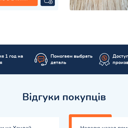
я 1 год на
Помогаем выбрать
Досту
я
деталь
произ
Відгуки покупців