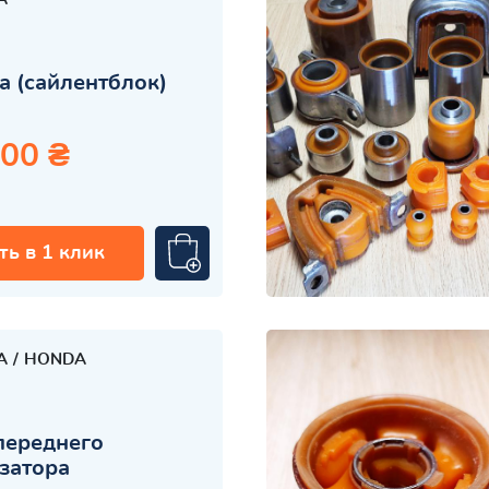
 (сайлентблок)
.00 ₴
ть в 1 клик
A
HONDA
переднего
затора