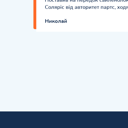
Поставив на передок сайленбло
Соляріс від авторитет партс, ходя
Николай