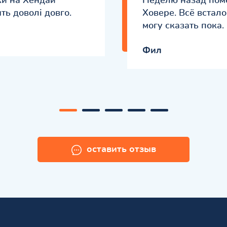
ки на Хендай
Неделю назад пом
ть доволі довго.
Ховере. Всё встало
могу сказать пока.
Фил
оставить отзыв