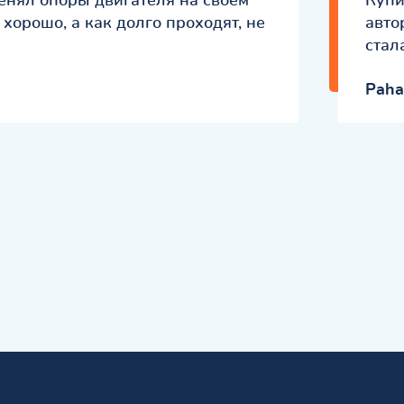
енял опоры двигателя на своём
Купи
 хорошо, а как долго проходят, не
авто
стал
Paha