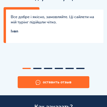
Все добре і якісно, замовляйте. Ці сайлети на
мій турінг підійшли чітко.
Ivan
оставить отзыв
Как заказать?