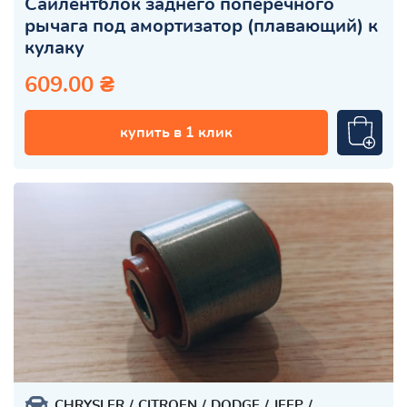
Сайлентблок заднего поперечного
рычага под амортизатор (плавающий) к
кулаку
609.00 ₴
купить в 1 клик
CHRYSLER
CITROEN
DODGE
JEEP