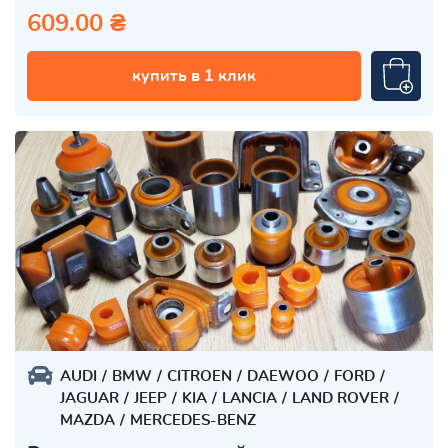
609.00 ₴
купить в 1 клик
AUDI
BMW
CITROEN
DAEWOO
FORD
JAGUAR
JEEP
KIA
LANCIA
LAND ROVER
MAZDA
MERCEDES-BENZ