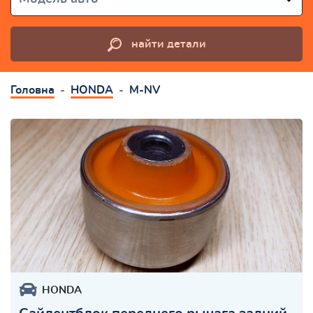
найти детали
Головна
HONDA
M-NV
HONDA