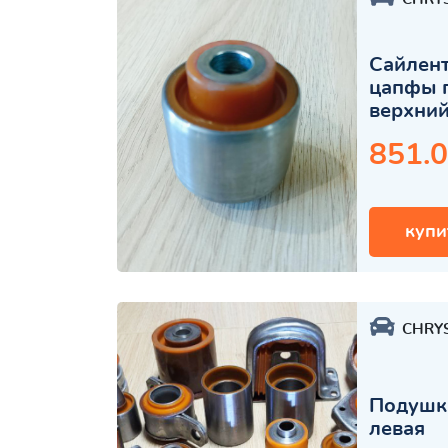
Сайлент
цапфы 
верхни
851.0
купи
CHRY
Подушка
левая