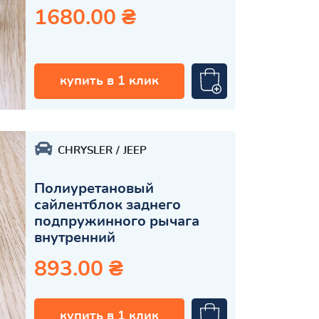
1680.00 ₴
купить в 1 клик
CHRYSLER
JEEP
Полиуретановый
сайлентблок заднего
подпружинного рычага
внутренний
893.00 ₴
купить в 1 клик