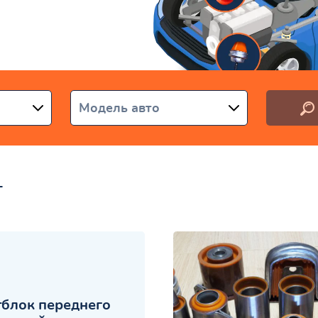
раине
Модель авто
-
блок переднего