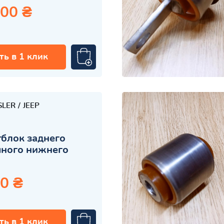
.00 ₴
ть в 1 клик
SLER
JEEP
блок заднего
чного нижнего
0 ₴
ть в 1 клик