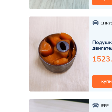
CHRY
Подушка
двигате
1523
купи
JEEP