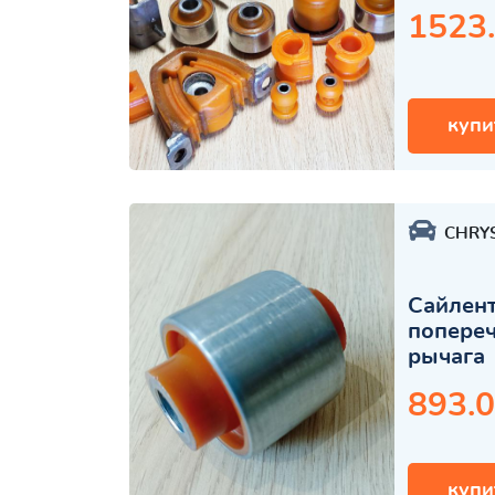
1523
купи
CHRY
Сайлент
попере
рычага
893.0
купи