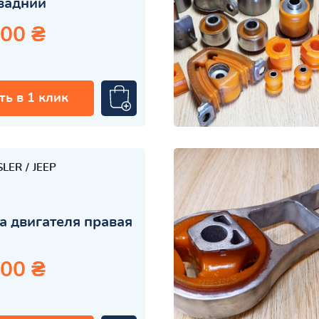
задний
.00 ₴
ть в 1 клик
SLER
JEEP
 двигателя правая
.00 ₴