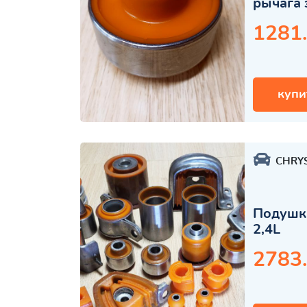
рычага 
1281
купи
CHRY
Подушка
2,4L
2783