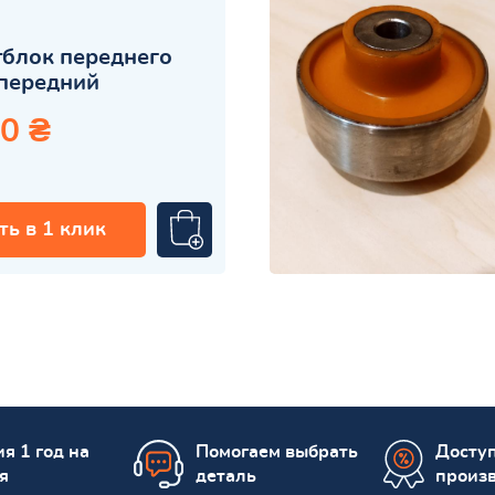
блок переднего
передний
0 ₴
ть в 1 клик
я 1 год на
Помогаем выбрать
Досту
я
деталь
произ