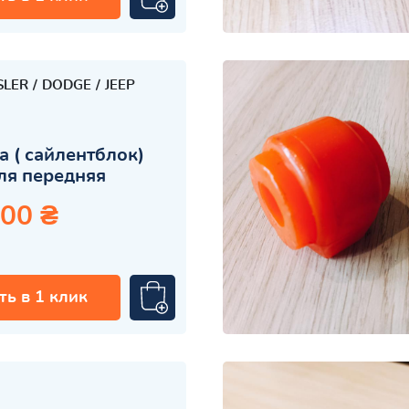
SLER
DODGE
JEEP
 ( сайлентблок)
ля передняя
.00 ₴
ть в 1 клик