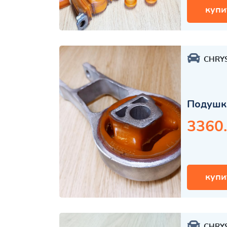
купи
CHRY
Подушка
3360
купи
CHRY