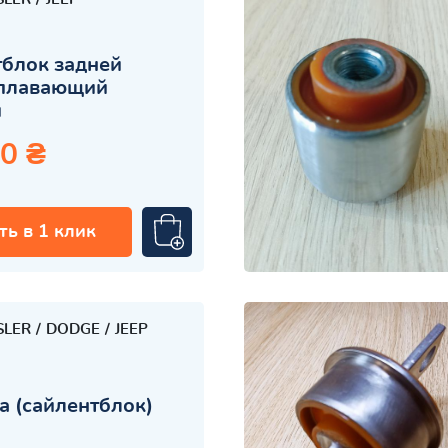
блок задней
плавающий
й
0 ₴
ть в 1 клик
SLER
DODGE
JEEP
 (сайлентблок)