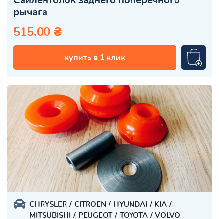
Сайлентблок заднего поперечного
рычага
515.00 ₴
купить в 1 клик
CHRYSLER
CITROEN
HYUNDAI
KIA
MITSUBISHI
PEUGEOT
TOYOTA
VOLVO