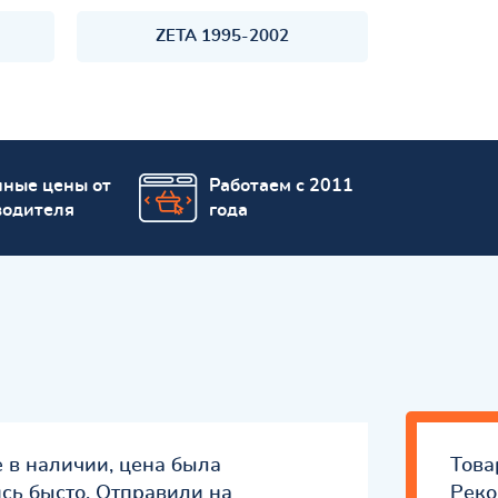
ZETA 1995-2002
пные цены от
Работаем с 2011
водителя
года
е в наличии, цена была
Това
ись бысто. Отправили на
Реко