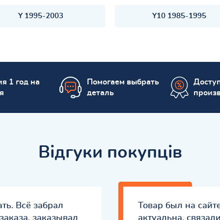
Y 1995-2003
Y10 1985-1995
я 1 год на
Помогаем выбрать
Досту
я
деталь
произ
Відгуки покупців
ть. Всё забрал
Товар был на сайт
заказа, заказывал
актуальна, связал