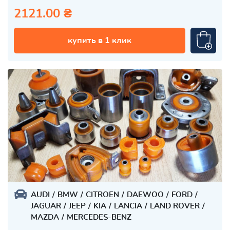
2121.00 ₴
купить в 1 клик
AUDI
BMW
CITROEN
DAEWOO
FORD
JAGUAR
JEEP
KIA
LANCIA
LAND ROVER
MAZDA
MERCEDES-BENZ