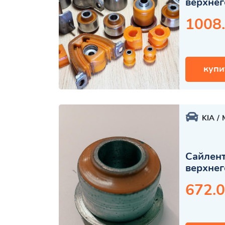
верхнег
1008
купи
KIA
Сайлент
верхнег
672.0