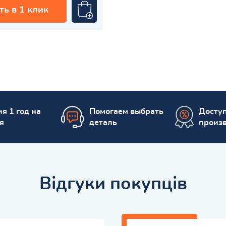
ть в 1 клик
я 1 год на
Помогаем выбрать
Досту
я
деталь
произ
Відгуки покупців