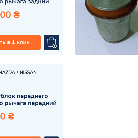
о рычага задний
.00 ₴
ть в 1 клик
MAZDA
NISSAN
блок переднего
о рычага передний
0 ₴