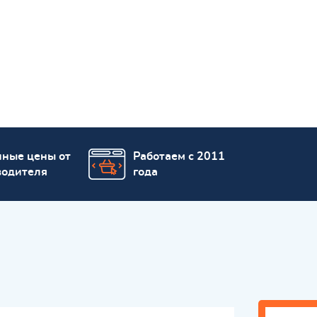
пные цены от
Работаем с 2011
водителя
года