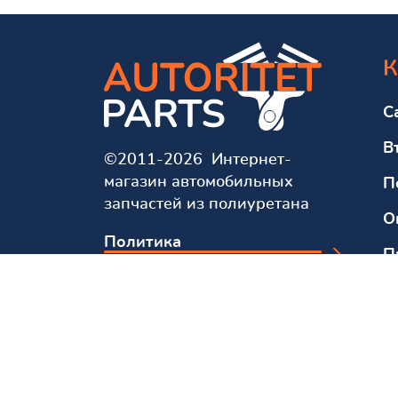
К
С
В
©2011-2026 Интернет-
магазин автомобильных
П
запчастей из полиуретана
О
Политика
П
конфиденциальности
О
Мы в соцсетях и мессенджерах