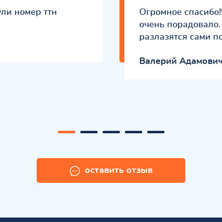
ули номер ттн
Огромное спасибо!
очень порадовало. 
разлазятся сами по
Валерий Адамови
оставить отзыв