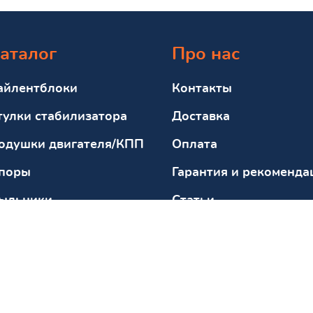
аталог
Про нас
айлентблоки
Контакты
тулки стабилизатора
Доставка
одушки двигателя/КПП
Оплата
поры
Гарантия и рекоменда
ыльники
Статьи
тбойники