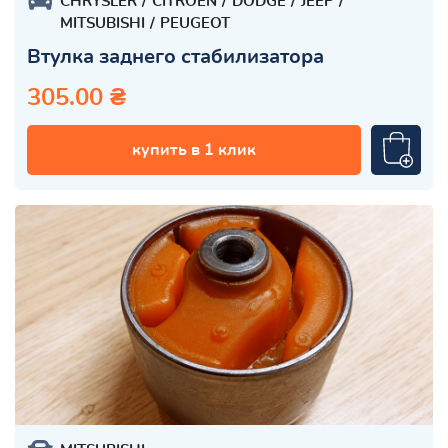
CHRYSLER
CITROEN
DODGE
JEEP
MITSUBISHI
PEUGEOT
Втулка заднего стабилизатора
305.00 ₴
купить в 1 клик