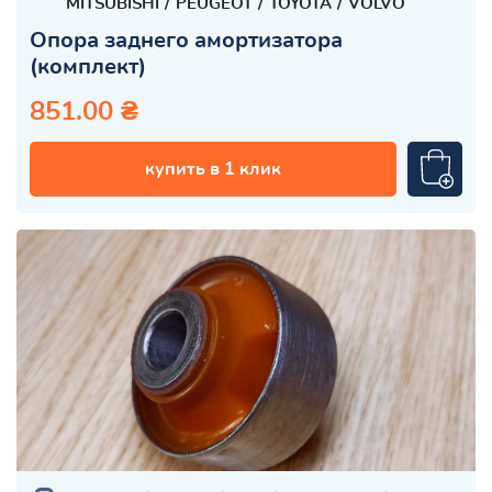
MITSUBISHI
PEUGEOT
TOYOTA
VOLVO
Опора заднего амортизатора
(комплект)
851.00 ₴
купить в 1 клик