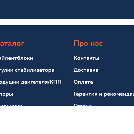
аталог
Про нас
айлентблоки
Контакты
тулки стабилизатора
Доставка
одушки двигателя/КПП
Оплата
поры
Гарантия и рекоменда
ыльники
Статьи
тбойники