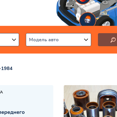
раине
Модель авто
0-1984
TA
переднего