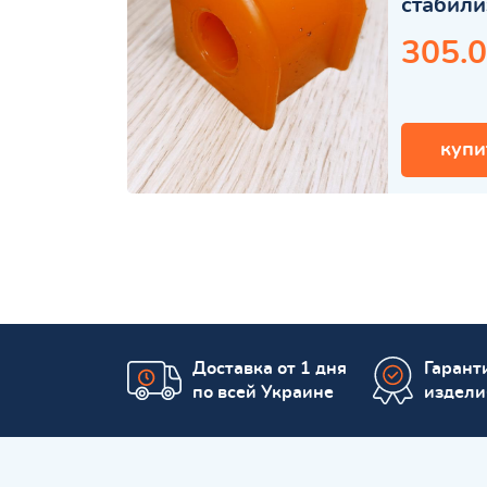
стабили
305.0
купи
Доставка от 1 дня
Гаранти
по всей Украине
издели