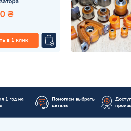
затора
0 ₴
ть в 1 клик
я 1 год на
Помогаем выбрать
Досту
я
деталь
произ