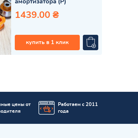
амортизатора (Р)
1439.00 ₴
купить в 1 клик
пные цены от
Работаем с 2011
водителя
года