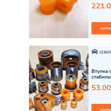
221.0
купи
LEXU
Втулка 
стабили
53.00
купи