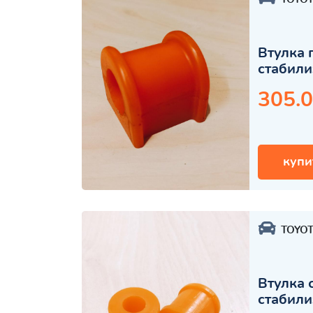
Втулка 
стабили
305.0
купи
TOYO
Втулка 
стабили