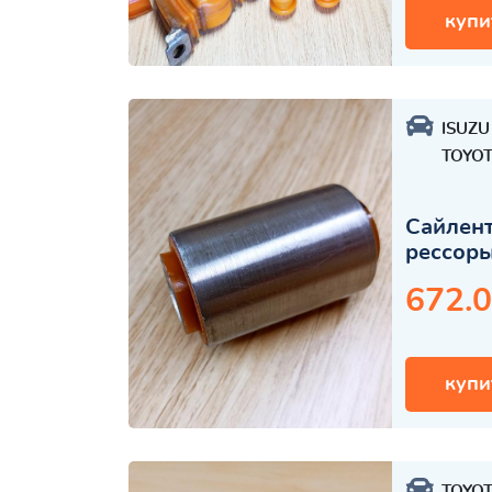
купи
ISUZU
TOYO
Сайлент
рессор
672.0
купи
TOYO