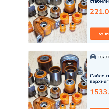
стабили
221.0
купи
TOYO
Сайлент
верхнег
1533