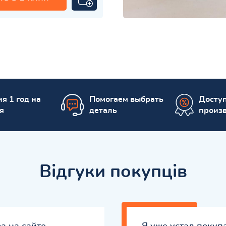
я 1 год на
Помогаем выбрать
Досту
я
деталь
произ
Відгуки покупців