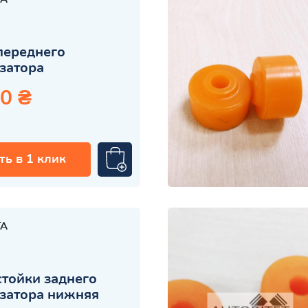
переднего
затора
0 ₴
ть в 1 клик
TA
стойки заднего
затора нижняя