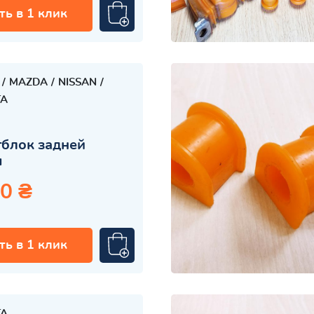
ть в 1 клик
MAZDA
NISSAN
TA
блок задней
ы
0 ₴
ть в 1 клик
TA