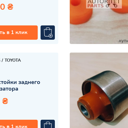
0 ₴
ть в 1 клик
S
TOYOTA
стойки заднего
затора
 ₴
ть в 1 клик