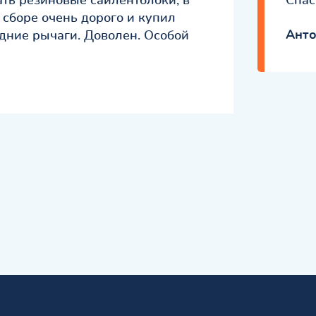
ать резиновые сайлентблоки, в
Спас
 сборе очень дорого и купил
Ант
дние рычаги. Доволен. Особой