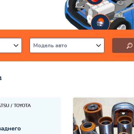
раине
Модель авто
4
ATSU
TOYOTA
заднего