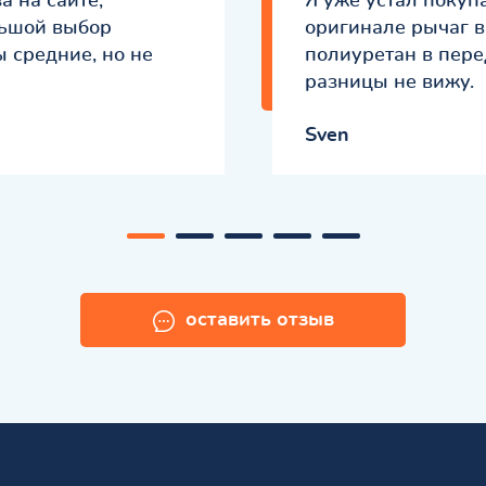
а на сайте,
Я уже устал покуп
льшой выбор
оригинале рычаг в
ы средние, но не
полиуретан в пере
разницы не вижу.
Sven
оставить отзыв