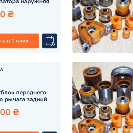
затора наружняя
0 ₴
ть в 1 клик
TA
блок переднего
о рычага задний
.00 ₴