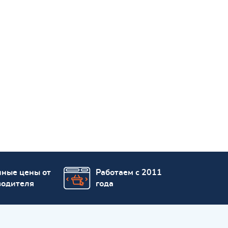
пные цены от
Работаем с 2011
водителя
года