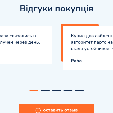
Відгуки покупців
каза связались в
Купил два сайлен
лучен через день.
авторитет партс на
стала устойчивее 
Paha
оставить отзыв