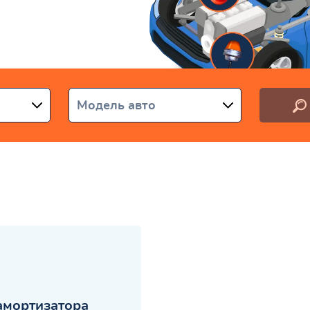
раине
Модель авто
амортизатора