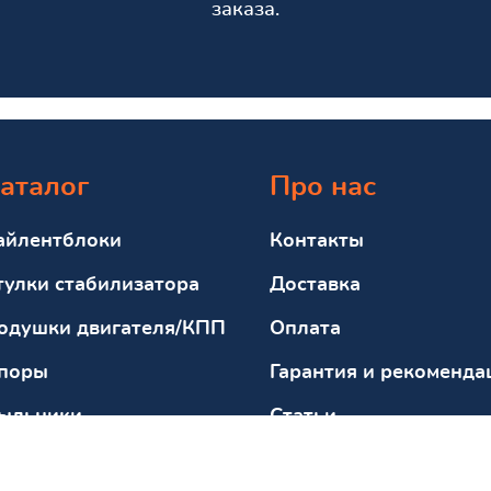
заказа.
аталог
Про нас
айлентблоки
Контакты
тулки стабилизатора
Доставка
одушки двигателя/КПП
Оплата
поры
Гарантия и рекоменда
ыльники
Статьи
тбойники