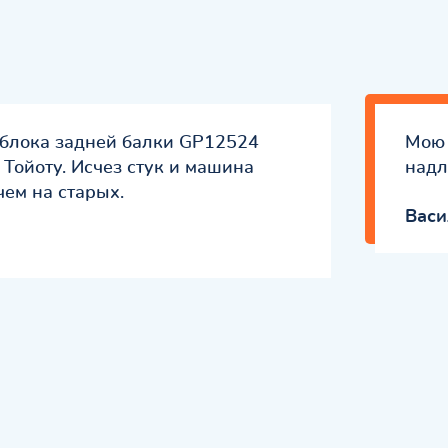
тблока задней балки GP12524
Мою 
 Тойоту. Исчез стук и машина
надл
чем на старых.
Васи