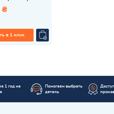
 ₴
ть в 1 клик
я 1 год на
Помогаем выбрать
Досту
я
деталь
произ