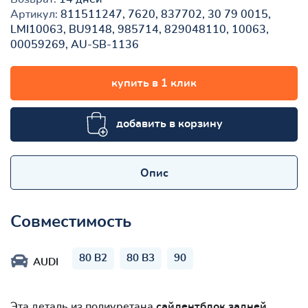
Артикул:
811511247, 7620, 837702, 30 79 0015,
LMI10063, BU9148, 985714, 829048110, 10063,
00059269, AU-SB-1136
купить в 1 клик
добавить в корзину
Опис
Совместимость
80 B2
80 B3
90
AUDI
Эта деталь из полиуретана
сайлентблок задней