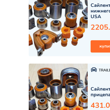
Сайлент
нижнего
USA
2205
купи
TRAIL
Сайлент
прицеп
431.0