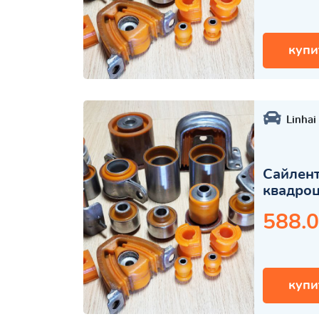
купи
Linhai
Сайлент
квадро
588.0
купи