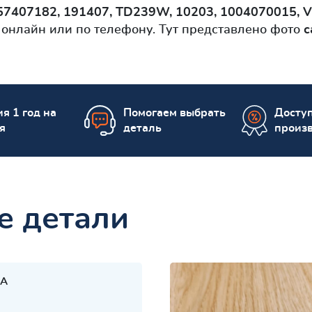
57407182, 191407, TD239W, 10203, 1004070015,
онлайн или по телефону. Тут представлено фото
с
я 1 год на
Помогаем выбрать
Досту
я
деталь
произ
е детали
A