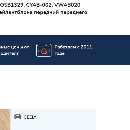
 VOSB1329, CYAB-002, VWAB020
айлентблокa передний переднего
пные цены от
Работаем с 2011
водителя
года
GEELY