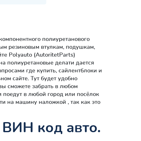
окомпонентного полиуретанового
ным резиновым втулкам, подушкам,
те Polyauto (AutoritetParts)
 на полиуретановые делати дается
опросами где купить, сайлентблоки и
ом сайте. Тут будет удобно
вы сможете забрать в любом
и поедут в любой город или посёлок
ти на машину наложкой , так как это
 ВИН код авто.