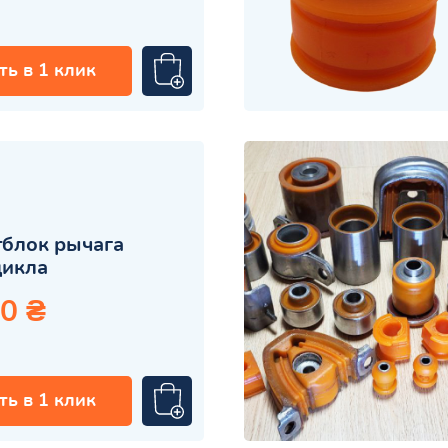
ть в 1 клик
блок рычага
цикла
0 ₴
ть в 1 клик