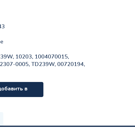
43
не
39W, 10203, 1004070015,
2307-0005, TD239W, 00720194,
добавить в
орзину