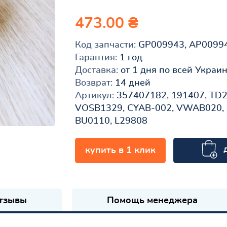
473.00 ₴
Код запчасти:
GP009943, AP0099
Гарантия:
1 год
Доставка:
от 1 дня по всей Украи
Возврат:
14 дней
Артикул:
357407182, 191407, TD2
VOSB1329, CYAB-002, VWAB020, 
BU0110, L29808
купить в 1 клик
к
тзывы
Помощь менеджера