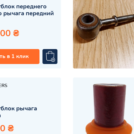
блок переднего
 рычага передний
.00 ₴
ть в 1 клик
ERS
блок рычага
а
0 ₴