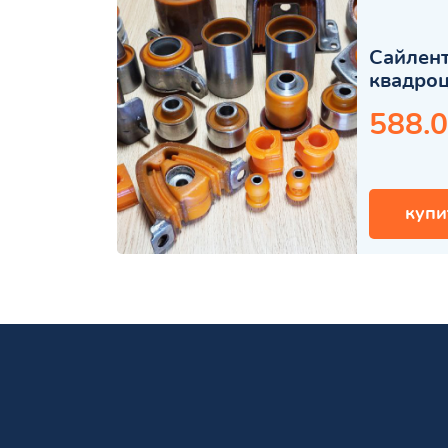
Сайлент
квадро
588.0
купи