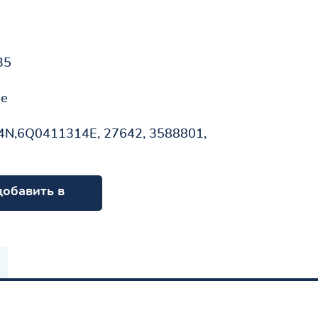
35
не
N,6Q0411314E, 27642, 3588801,
добавить в
орзину