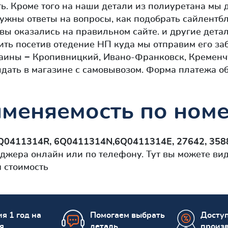
ь. Кроме того на наши детали из полиуретана мы д
нужны ответы на вопросы, как подобрать сайлентб
вы оказались на правильном сайте. и другие дета
ить посетив отедение НП куда мы отправим его за
раины − Кропивницкий, Ивано-Франковск, Кременч
дать в магазине с самовывозом. Форма платежа об
меняемость по номе
Q0411314R, 6Q0411314N,6Q0411314E, 27642, 358
джера онлайн или по телефону. Тут вы можете ви
 стоимость
я 1 год на
Помогаем выбрать
Досту
я
деталь
произ