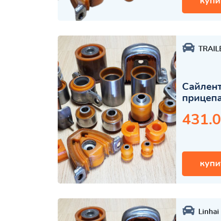
купи
TRAIL
Сайлент
прицеп
431.0
купи
Linhai