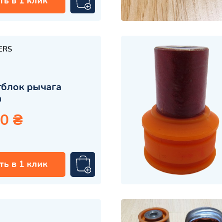
ть в 1 клик
ERS
блок рычага
а
0 ₴
ть в 1 клик