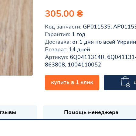
305.00 ₴
Код запчасти:
GP011535, AP0115
Гарантия:
1 год
Доставка:
от 1 дня по всей Украи
Возврат:
14 дней
Артикул:
6Q0411314R, 6Q0411314
863808, 1004110052
купить в 1 клик
к
тзывы
Помощь менеджера