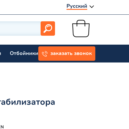
Русский
и
Отбойники
заказать звонок
табилизатора
EN