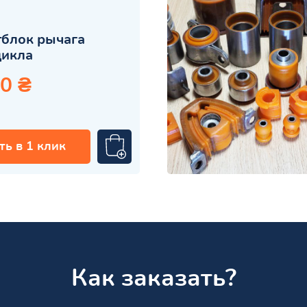
блок рычага
цикла
0 ₴
ть в 1 клик
Как заказать?