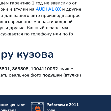
аём гарантию 1 год не зависимо от
локи и втулки на
AUDI A1 8X
и другие
ли для вашего авто произведя запрос
благовременно. Запчасти ходовой
уг и другие. Важный нюанс,
мы
суждается по телефону или по fb
ру кузова
8801, 863808, 1004110052
лучше
деть реальное фото
подушки (втулки)
пные цены от
Работаем с 2011
водителя
года