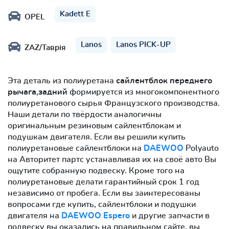
Kadett E
OPEL
Lanos
Lanos PICK-UP
ZAZ/Таврія
Эта деталь из полиуретана
сайлентблок переднего
рычага,задний
формируется из многокомпонентного
полиуретанового сырья Французского производства.
Наши детали по твёрдости аналогичны
оригинальным резиновым сайлентблокам и
подушкам двигателя. Если вы решили купить
полиуретановые сайлентблоки на
DAEWOO
Polyauto
на Авторитет партс устанавливая их на своё авто Вы
ощутите собранную подвеску. Кроме того на
полиуретановые делати гарантийный срок 1 год
независимо от пробега. Если вы заинтересованы
вопросами где купить, сайлентблоки и подушки
двигателя на
DAEWOO Espero
и другие запчасти в
подвеску вы оказались на правильном сайте. вы