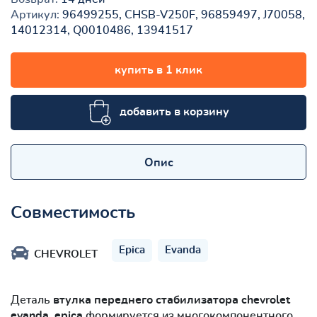
Артикул:
96499255, CHSB-V250F, 96859497, J70058,
14012314, Q0010486, 13941517
купить в 1 клик
добавить в корзину
Опис
Совместимость
Epica
Evanda
CHEVROLET
Деталь
втулка переднего стабилизатора chevrolet
evanda, epica
формируется из многокомпонентного