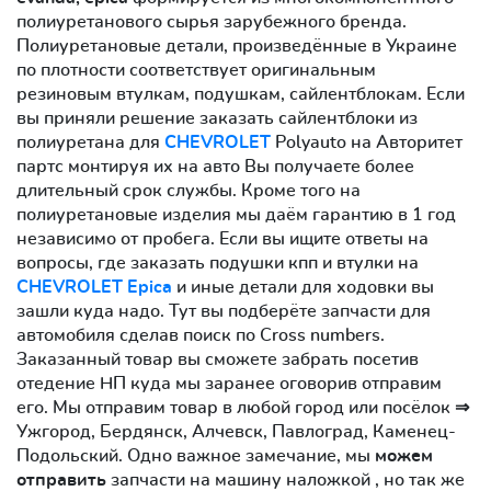
полиуретанового сырья зарубежного бренда.
Полиуретановые детали, произведённые в Украине
по плотности соответствует оригинальным
резиновым втулкам, подушкам, сайлентблокам. Если
вы приняли решение заказать сайлентблоки из
полиуретана для
CHEVROLET
Polyauto на Авторитет
партс монтируя их на авто Вы получаете более
длительный срок службы. Кроме того на
полиуретановые изделия мы даём гарантию в 1 год
независимо от пробега. Если вы ищите ответы на
вопросы, где заказать подушки кпп и втулки на
CHEVROLET Epica
и иные детали для ходовки вы
зашли куда надо. Тут вы подберёте запчасти для
автомобиля сделав поиск по Cross numbers.
Заказанный товар вы сможете забрать посетив
отедение НП куда мы заранее оговорив отправим
его. Мы отправим товар в любой город или посёлок ⇒
Ужгород, Бердянск, Алчевск, Павлоград, Каменец-
Подольский. Одно важное замечание, мы
можем
отправить
запчасти на машину наложкой , но так же