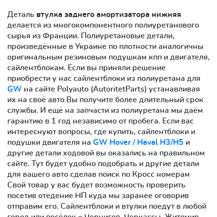
Деталь
втулка заднего амортизатора нижняя
делается из многокомпонентного полиуретанового
сырья из Франции. Полиуретановые детали,
произведённые в Украине по плотности аналогичны
оригинальным резиновым подушкам кпп и двигателя,
сайлентблокам. Если вы приняли решение
приобрести у нас сайлентблоки из полиуретана для
GW
на сайте Polyauto (AutoritetParts) устанавливая
их на своё авто Вы получите более длительный срок
службы. И ещё на запчасти из полиуретана мы даём
гарантию в 1 год независимо от пробега. Если вас
интереснуют вопросы, где купить, сайлентблоки и
подушки двигателя на
GW Hover / Haval H3/H5
и
другие детали ходовой вы оказались на правильном
сайте. Тут будет удобно подобрать и другие детали
для вашего авто сделав поиск по Кросс номерам
Свой товар у вас будет возможность проверить
посетив отедение НП куда мы заранее оговорив
отправим его. Сайлентблоки и втулки поедут в любой
город или посёлок − Чернигов, Черкассы, Житомир,