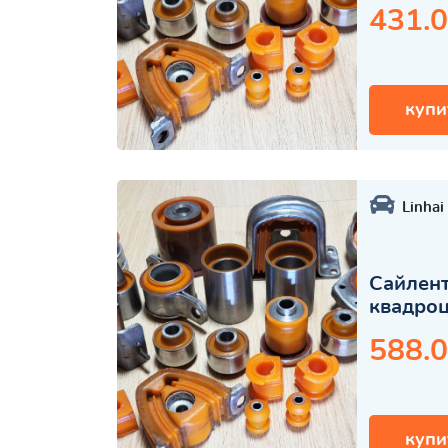
431.0
купи
Linhai
Сайлент
квадро
588.0
купи