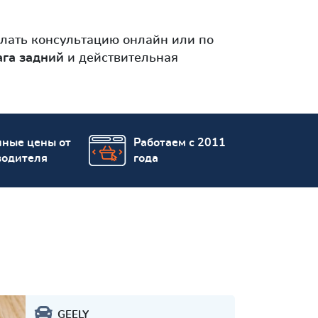
лать консультацию онлайн или по
ага задний
и действительная
пные цены от
Работаем с 2011
водителя
года
GEELY