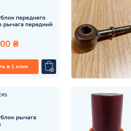
блок переднего
 рычага передний
.00 ₴
ть в 1 клик
ERS
блок рычага
а