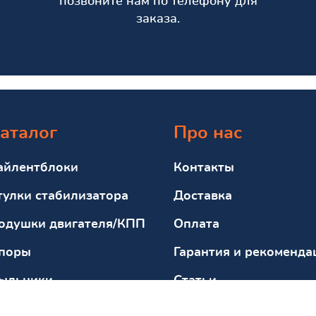
позвоните нам по телефону для
заказа.
аталог
Про нас
айлентблоки
Контакты
тулки стабилизатора
Доставка
одушки двигателя/КПП
Оплата
поры
Гарантия и рекоменда
ыльники
Статьи
тбойники