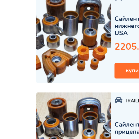
Сайлент
нижнего
USA
2205
купи
TRAIL
Сайлент
прицеп