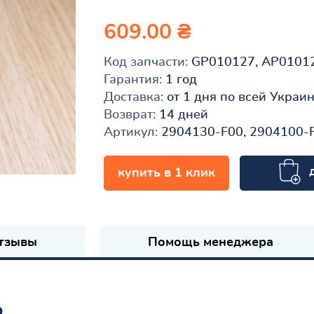
609.00 ₴
Код запчасти:
GP010127, AP0101
Гарантия:
1 год
Доставка:
от 1 дня по всей Украи
Возврат:
14 дней
Артикул:
2904130-F00, 2904100-F
купить в 1 клик
к
тзывы
Помощь менеджера
ь