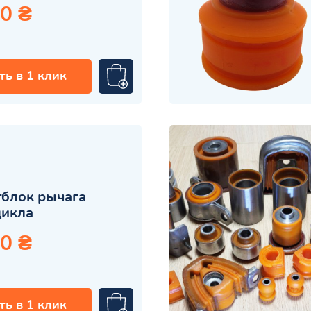
0 ₴
ть в 1 клик
блок рычага
цикла
0 ₴
ть в 1 клик