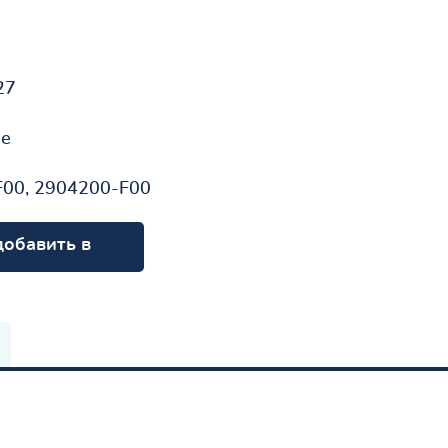
27
не
00, 2904200-F00
добавить в
орзину