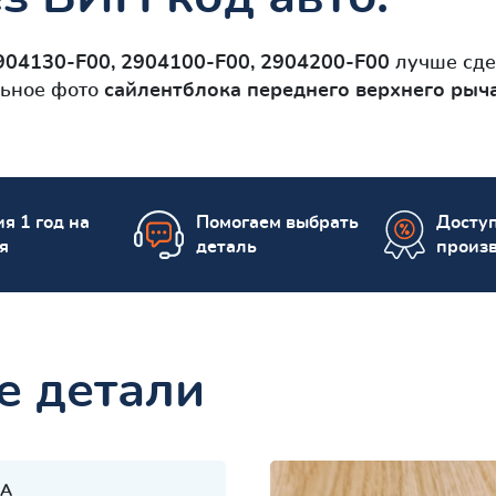
904130-F00, 2904100-F00, 2904200-F00
лучше сде
льное фото
сайлентблокa переднего верхнего рыч
я 1 год на
Помогаем выбрать
Досту
я
деталь
произ
е детали
A