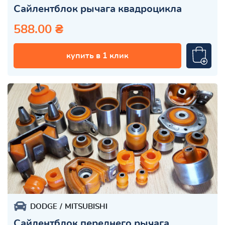
Сайлентблок рычага квадроцикла
588.00 ₴
купить в 1 клик
DODGE
MITSUBISHI
Сайлентблок переднего рычага