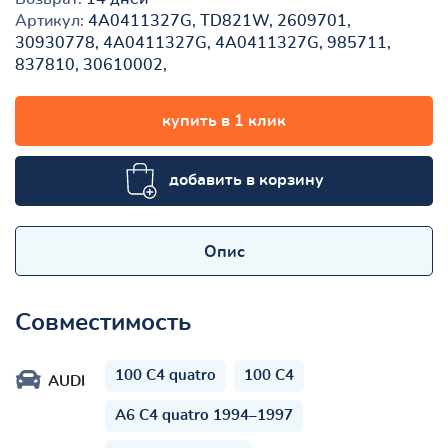
Артикул:
4A0411327G, TD821W, 2609701,
30930778, 4A0411327G, 4A0411327G, 985711,
837810, 30610002,
купить в 1 клик
добавить в корзину
Опис
Совместимость
100 C4 quatro
100 C4
AUDI
A6 C4 quatro 1994–1997