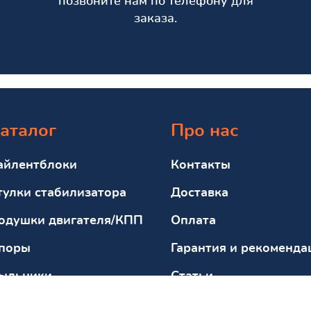
позвоните нам по телефону для
заказа.
аталог
Про нас
айлентблоки
Контакты
тулки стабилизатора
Доставка
одушки двигателя/КПП
Оплата
поры
Гарантия и рекоменда
ыльники
Статьи
тбойники