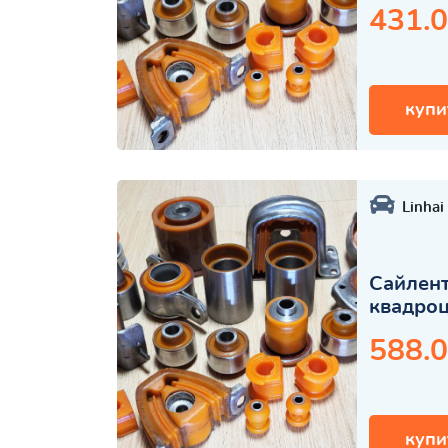
431.0
купи
Linhai
Сайлент
квадро
588.0
купи