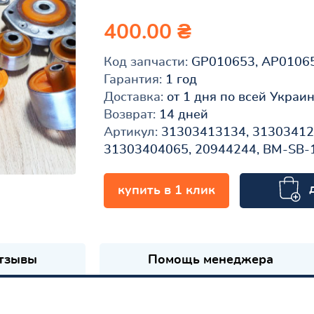
400.00 ₴
Код запчасти:
GP010653, AP0106
Гарантия:
1 год
Доставка:
от 1 дня по всей Украи
Возврат:
14 дней
Артикул:
31303413134, 313034127
31303404065, 20944244, BM-SB-
купить в 1 клик
к
тзывы
Помощь менеджера