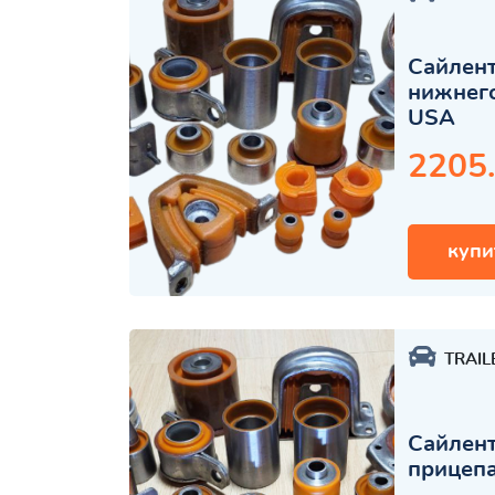
Сайлент
нижнего
USA
2205
купи
TRAIL
Сайлент
прицеп