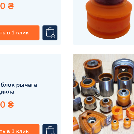
0 ₴
ть в 1 клик
блок рычага
цикла
0 ₴
ть в 1 клик