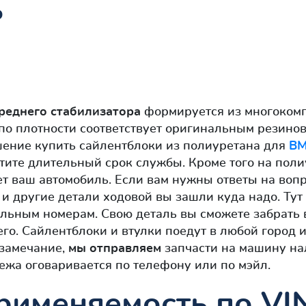
ь
ереднего стабилизатора
формируется из многокомп
по плотности соответствует оригинальным резино
шение купить сайлентблоки из полиуретана для
B
утите длительный срок службы. Кроме того на по
ет ваш автомобиль. Если вам нужны ответы на вопр
и другие детали ходовой вы зашли куда надо. Тут
альным номерам. Свою деталь вы сможете забрать
го. Сайлентблоки и втулки поедут в любой город 
 замечание,
мы отправляем
запчасти на машину на
ежа оговаривается по телефону или по мэйл.
рименяемость по VI