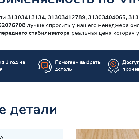
сти
31303413134, 31303412789, 31303404065, 3130
 52076708
лучше спросить у нашего менеджера онл
переднего стабилизатора
реальная цена которая у
я 1 год на
Помогаем выбрать
Досту
я
деталь
произ
е детали
A