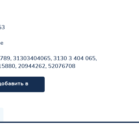
53
не
89, 31303404065, 3130 3 404 065,
15880, 20944262, 52076708
добавить в
орзину