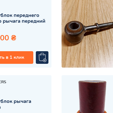
блок переднего
 рычага передний
.00 ₴
ть в 1 клик
ERS
блок рычага
а