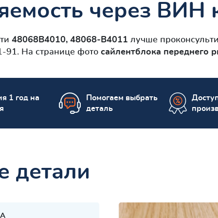
яемость через ВИН к
сти
48068B4010, 48068-B4011
лучше проконсульти
1-91. На странице фото
сайлентблокa переднего р
я 1 год на
Помогаем выбрать
Досту
я
деталь
произ
е детали
A