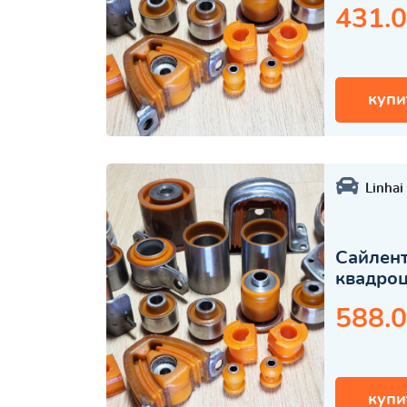
431.0
купи
Linhai
Сайлент
квадро
588.0
купи