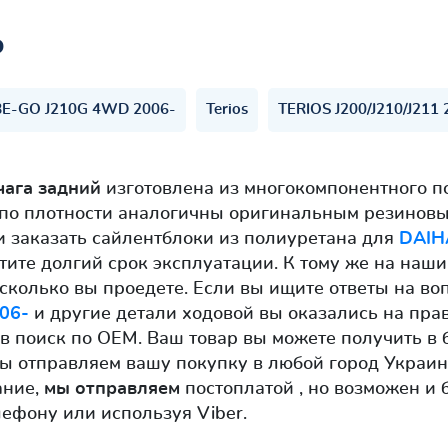
ь
BE-GO J210G 4WD 2006-
Terios
TERIOS J200/J210/J211
чага задний
изготовлена из многокомпонентного п
 по плотности аналогичны оригинальным резиновы
 заказать сайлентблоки из полиуретана для
DAIH
тите долгий срок эксплуатации. К тому же на наш
о сколько вы проедете. Если вы ищите ответы на во
06-
и другие детали ходовой вы оказались на прав
ав поиск по OEM. Ваш товар вы можете получить 
ы отправляем вашу покупку в любой город Украины
ание,
мы отправляем
постоплатой , но возможен и 
лефону или используя Viber.