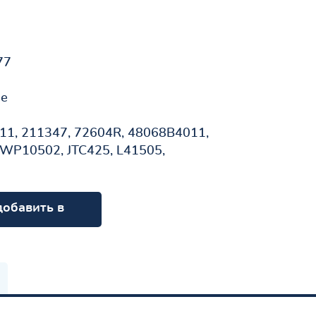
77
не
1, 211347, 72604R, 48068B4011,
WP10502, JTC425, L41505,
добавить в
орзину