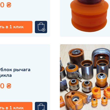
0 ₴
ть в 1 клик
блок рычага
цикла
0 ₴
ть в 1 клик