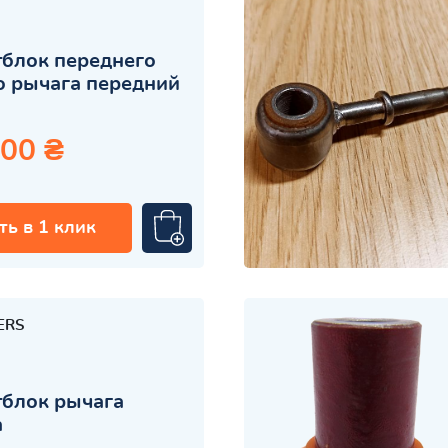
блок переднего
 рычага передний
.00 ₴
ть в 1 клик
ERS
блок рычага
а