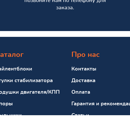
позвоните нам по телефону для
заказа.
аталог
Про нас
айлентблоки
Контакты
тулки стабилизатора
Доставка
одушки двигателя/КПП
Оплата
поры
Гарантия и рекоменда
ыльники
Статьи
тбойники