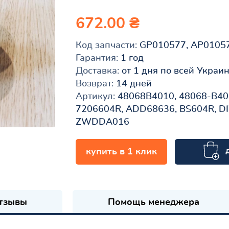
672.00 ₴
Код запчасти:
GP010577, AP0105
Гарантия:
1 год
Доставка:
от 1 дня по всей Украи
Возврат:
14 дней
Артикул:
48068B4010, 48068-B401
7206604R, ADD68636, BS604R, DI
ZWDDA016
купить в 1 клик
к
тзывы
Помощь менеджера