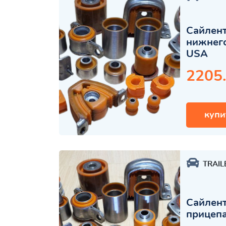
Сайлент
нижнего
USA
2205
купи
TRAIL
Сайлент
прицеп