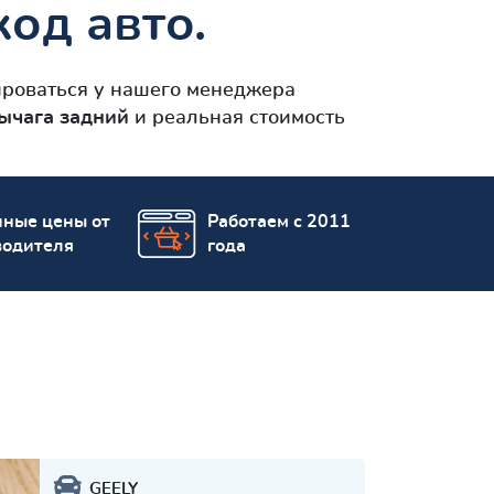
од авто.
роваться у нашего менеджера
ычага задний
и реальная стоимость
пные цены от
Работаем с 2011
водителя
года
GEELY