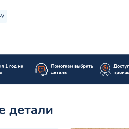
-V
я 1 год на
Помогаем выбрать
Досту
я
деталь
произ
е детали