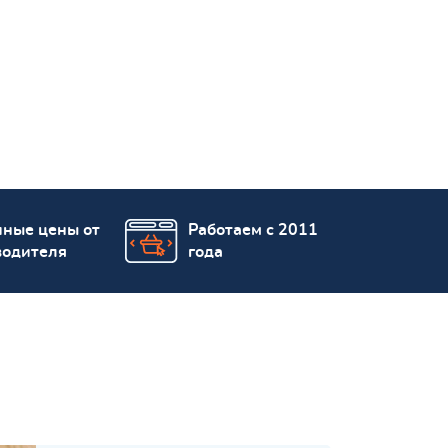
пные цены от
Работаем с 2011
водителя
года