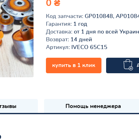
0 ₴
Код запчасти:
GP010848, AP0108
Гарантия:
1 год
Доставка:
от 1 дня по всей Украи
Возврат:
14 дней
Артикул:
IVECO 65C15
купить в 1 клик
к
тзывы
Помощь менеджера
ь