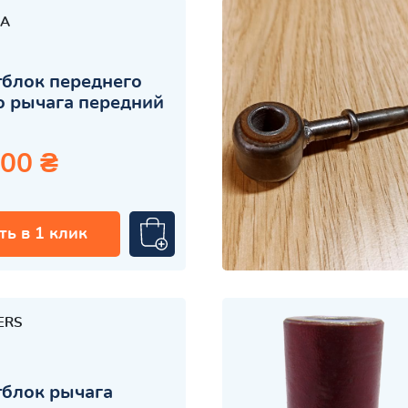
A
блок переднего
 рычага передний
.00 ₴
ть в 1 клик
ERS
блок рычага