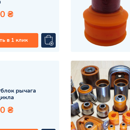
а
0 ₴
ть в 1 клик
блок рычага
цикла
0 ₴