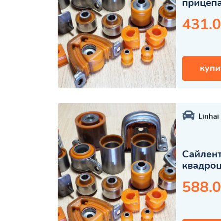
прицеп
431.0
купи
Linhai
Сайлент
квадро
588.0