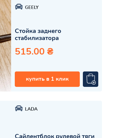
GEELY
Стойка заднего
стабилизатора
515.00 ₴
купить в 1 клик
LADA
Сайлентблок рулевой тяги