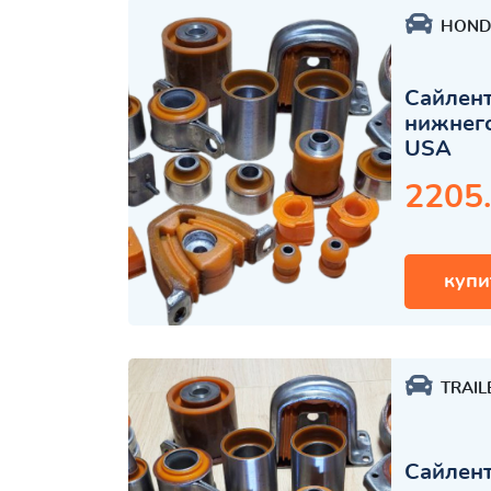
HOND
Сайлент
нижнего
USA
2205
купи
TRAIL
Сайлент