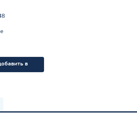
48
не
добавить в
орзину