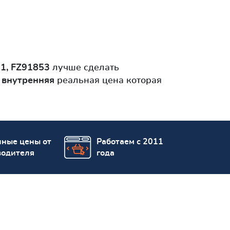
1, FZ91853
лучше сделать
 внутренняя
реальная цена которая
пные цены от
Работаем с 2011
водителя
года