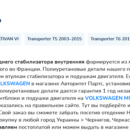
ь
TIVAN VI
Transporter T5 2003–2015
Transporter T6 20
днего стабилизатора внутренняя
формируется из 
ого во Франции. Полиуретановые детали нашего п
 втулкам стабилизатора и подушкам двигателя. 
LKSWAGEN
в магазине Авторитет Партс, установи
олиуретановые делати дается гарантия 1 год неза
ентблоки и подушки двигателя на
VOLKSWAGEN MULT
казались на правильном сайте. Тут вы подберёте и
Свой заказ вы сможете забрать посетив отедение 
окупку в любой город Украины > Чернигов, Черка
авляем
постоплатой или можем выдать в магазине 