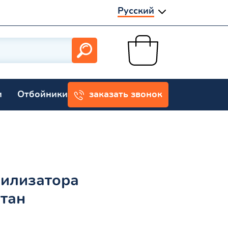
Русский
и
Отбойники
заказать звонок
билизатора
етан