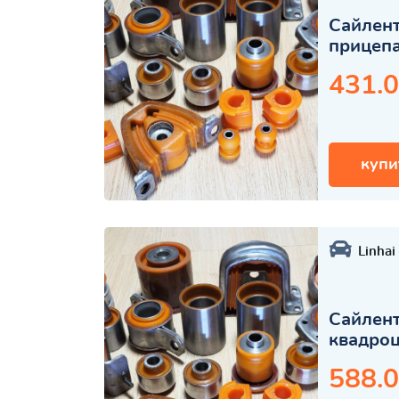
Сайлент
прицеп
431.0
купи
Linhai
Сайлент
квадро
588.0