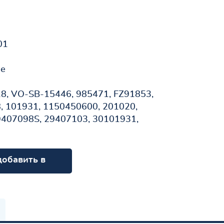
01
не
8, VO-SB-15446, 985471, FZ91853,
, 101931, 1150450600, 201020,
9407098S, 29407103, 30101931,
добавить в
орзину