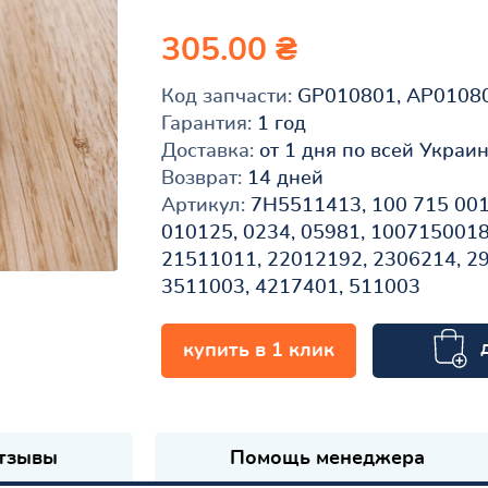
305.00 ₴
Код запчасти:
GP010801, AP0108
Гарантия:
1 год
Доставка:
от 1 дня по всей Украи
Возврат:
14 дней
Артикул:
7H5511413, 100 715 001
010125, 0234, 05981, 1007150018
21511011, 22012192, 2306214, 2
3511003, 4217401, 511003
купить в 1 клик
к
тзывы
Помощь менеджера