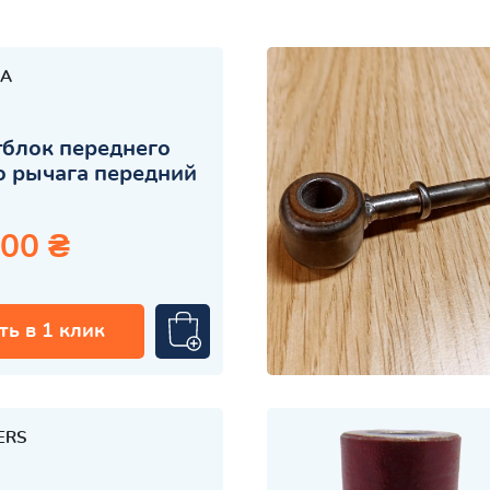
A
блок переднего
 рычага передний
.00 ₴
ть в 1 клик
ERS