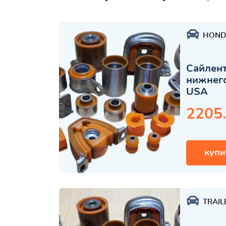
HOND
Сайлент
нижнего
USA
2205
купи
TRAIL