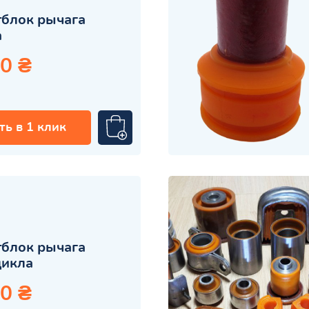
блок рычага
а
0 ₴
ть в 1 клик
блок рычага
цикла
0 ₴