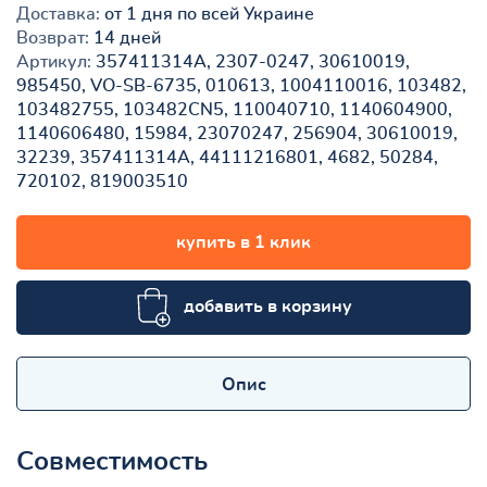
Доставка:
от 1 дня по всей Украине
Возврат:
14 дней
Артикул:
357411314A, 2307-0247, 30610019,
985450, VO-SB-6735, 010613, 1004110016, 103482,
103482755, 103482CN5, 110040710, 1140604900,
1140606480, 15984, 23070247, 256904, 30610019,
32239, 357411314A, 44111216801, 4682, 50284,
720102, 819003510
купить в 1 клик
добавить в корзину
Опис
Совместимость