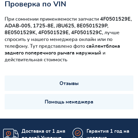
Проверка по VIN
При сомнении применяемости запчасти
4F0501529E,
ADAB-005, 1725-8E, JBU625, 8E0501529P,
8E0501529K, 4F0501529E, 4F0501529C,
лучше
спросить у нашего менеджера онлайн или по
телефону. Тут представлено фото
сайлентблокa
заднего поперечного рычага наружный
и
действительная стоимость
Отзывы
Помощь менеджера
Доставка от 1 дня
Гарантия 1 год на
по всей Украине
изделия