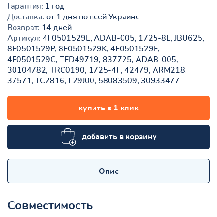
Гарантия:
1 год
Доставка:
от 1 дня по всей Украине
Возврат:
14 дней
Артикул:
4F0501529E, ADAB-005, 1725-8E, JBU625,
8E0501529P, 8E0501529K, 4F0501529E,
4F0501529C, TED49719, 837725, ADAB-005,
30104782, TRC0190, 1725-4F, 42479, ARM218,
37571, TC2816, L29J00, 58083509, 30933477
купить в 1 клик
добавить в корзину
Опис
Совместимость