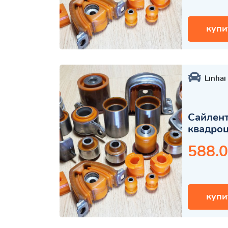
купи
Linhai
Сайлент
квадро
588.0
купи