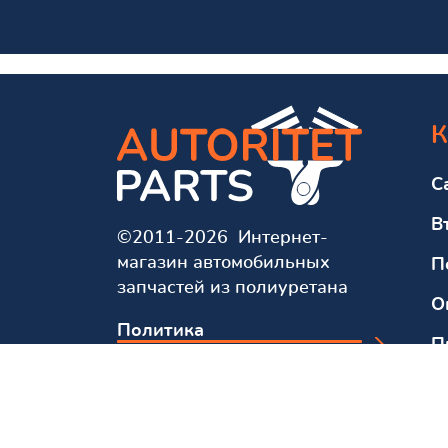
К
С
В
©2011-2026 Интернет-
магазин автомобильных
П
запчастей из полиуретана
О
Политика
П
конфиденциальности
О
Мы в соцсетях и мессенджерах