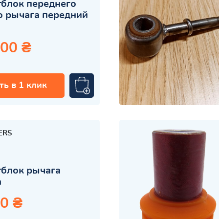
блок переднего
 рычага передний
.00 ₴
ть в 1 клик
ERS
блок рычага
а
0 ₴