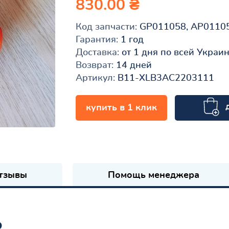
830.00 ₴
Код запчасти:
GP011058, AP0110
Гарантия:
1 год
Доставка:
от 1 дня по всей Украи
Возврат:
14 дней
Артикул:
B11-XLB3AC2203111
купить в 1 клик
к
тзывы
Помощь менеджера
ь