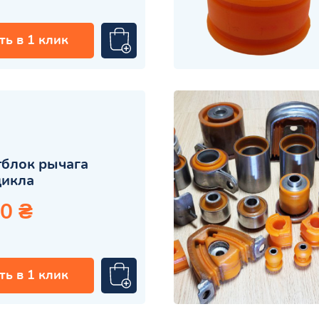
ть в 1 клик
блок рычага
цикла
0 ₴
ть в 1 клик