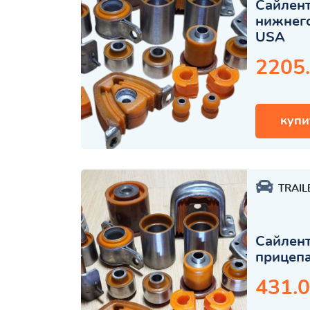
Сайлент
нижнего
USA
2205
купи
TRAIL
Сайлент
прицеп
431.0