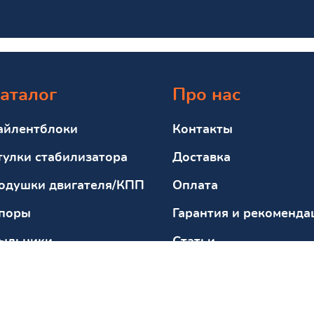
аталог
Про нас
айлентблоки
Контакты
тулки стабилизатора
Доставка
одушки двигателя/КПП
Оплата
поры
Гарантия и рекоменда
ыльники
Статьи
тбойники