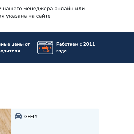
у нашего менеджера онлайн или
я указана на сайте
пные цены от
Работаем с 2011
водителя
года
GEELY