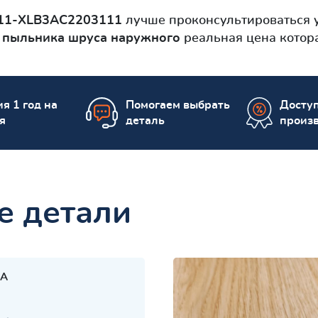
11-XLB3AC2203111
лучше проконсультироваться 
о
пыльника шруса наружного
реальная цена котора
я 1 год на
Помогаем выбрать
Досту
я
деталь
произ
е детали
A