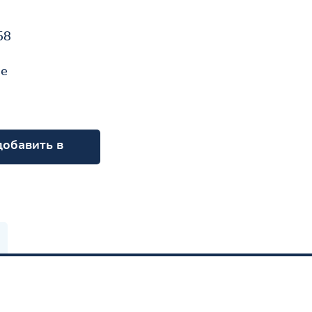
58
не
добавить в
орзину