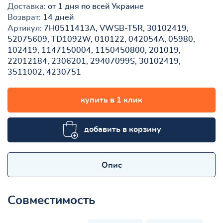
Доставка:
от 1 дня по всей Украине
Возврат:
14 дней
Артикул:
7H0511413A, VWSB-T5R, 30102419,
52075609, TD1092W, 010122, 042054A, 05980,
102419, 1147150004, 1150450800, 201019,
22012184, 2306201, 29407099S, 30102419,
3511002, 4230751
купить в 1 клик
добавить в корзину
Опис
Совместимость