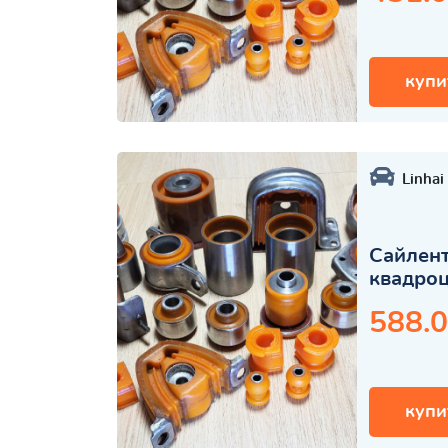
купи
Linhai
Сайлент
квадро
588.0
купи