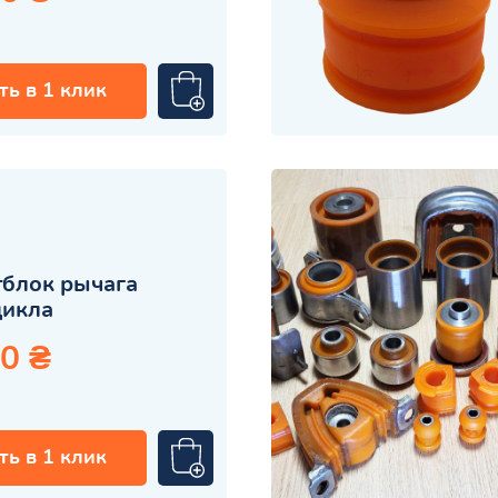
ть в 1 клик
блок рычага
цикла
0 ₴
ть в 1 клик