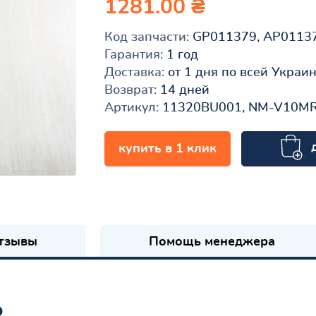
1281.00 ₴
Код запчасти:
GP011379, AP0113
Гарантия:
1 год
Доставка:
от 1 дня по всей Украи
Возврат:
14 дней
Артикул:
11320BU001, NM-V10M
купить в 1 клик
к
тзывы
Помощь менеджера
ь