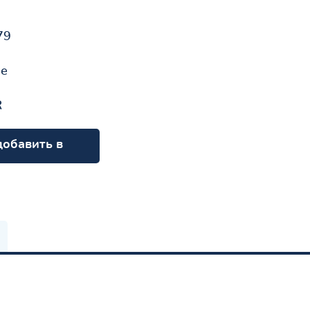
79
не
R
добавить в
орзину