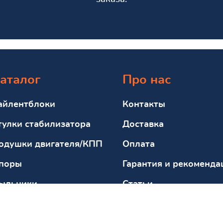
аталог
Про нас
айлентблоки
Контакты
тулки стабилизатора
Доставка
одушки двигателя/КПП
Оплата
поры
Гарантия и рекоменда
ыльники
Статьи
тбойники