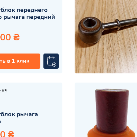
блок переднего
 рычага передний
.00 ₴
ть в 1 клик
ERS
блок рычага
а
0 ₴