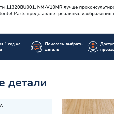
сти
11320BU001, NM-V10MR
лучше проконсультиро
toritet Parts представляет реальные изображения
я 1 год на
Помогаем выбрать
Досту
я
деталь
произ
е детали
A