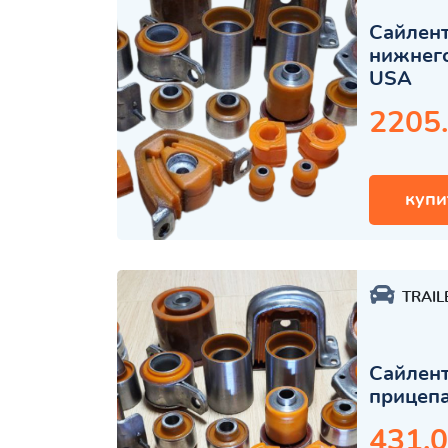
Сайлент
нижнего
USA
2205
купи
TRAIL
Сайлент
прицеп
431.0