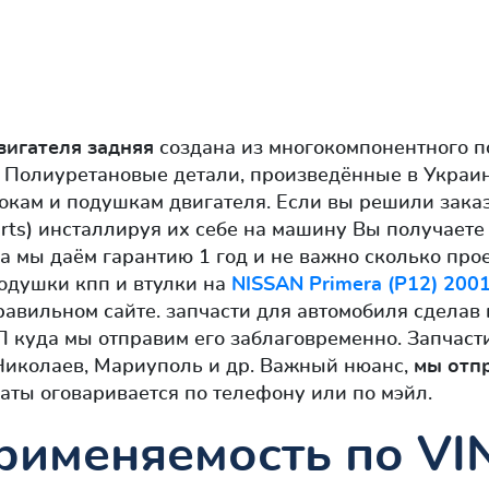
вигателя задняя
создана из многокомпонентного п
Полиуретановые детали, произведённые в Украине
кам и подушкам двигателя. Если вы решили заказ
Parts) инсталлируя их себе на машину Вы получает
а мы даём гарантию 1 год и не важно сколько прое
подушки кпп и втулки на
NISSAN Primera (P12) 200
равильном сайте. запчасти для автомобиля сделав
П куда мы отправим его заблаговременно. Запчаст
 Николаев, Мариуполь и др. Важный нюанс,
мы отп
аты оговаривается по телефону или по мэйл.
рименяемость по VI