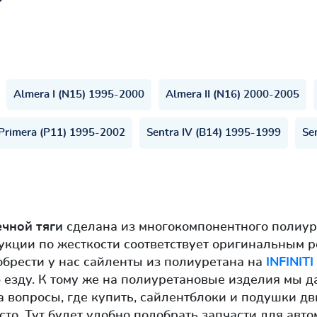
Almera I (N15) 1995-2000
Almera II (N16) 2000-2005
Primera (P11) 1995-2002
Sentra IV (B14) 1995-1999
Se
ечной тяги
сделана из многокомпонентного полиур
укции по жесткости соответствует оригинальным 
брести у нас сайленты из полиуретана на
INFINITI
 езду. К тому же на полиуретановые изделия мы д
а вопросы, где купить, сайлентблоки и подушки д
сто. Тут будет удобно подобрать запчасти для авт