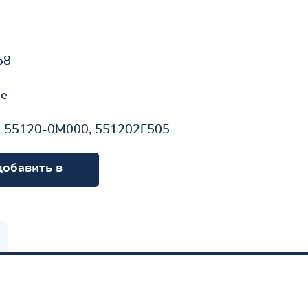
58
не
 55120-0M000, 551202F505
добавить в
орзину