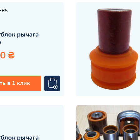
ERS
блок рычага
а
0 ₴
ть в 1 клик
блок рычага