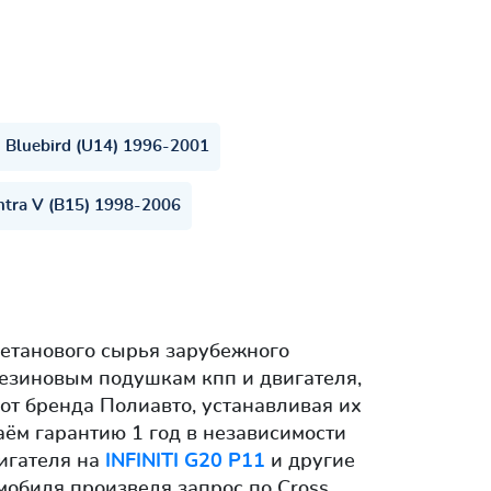
Bluebird (U14) 1996-2001
ntra V (B15) 1998-2006
етанового сырья зарубежного
резиновым подушкам кпп и двигателя,
от бренда Полиавто, устанавливая их
аём гарантию 1 год в независимости
вигателя на
INFINITI G20 P11
и другие
омобиля произведя запрос по Cross