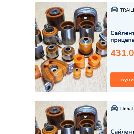
TRAIL
Сайлент
прицеп
431.0
купи
Linhai
Сайлент