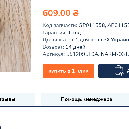
609.00 ₴
Код запчасти:
GP011558, AP0115
Гарантия:
1 год
Доставка:
от 1 дня по всей Украи
Возврат:
14 дней
Артикул:
5512095F0A, NARM-031,
купить в 1 клик
к
тзывы
Помощь менеджера
ь