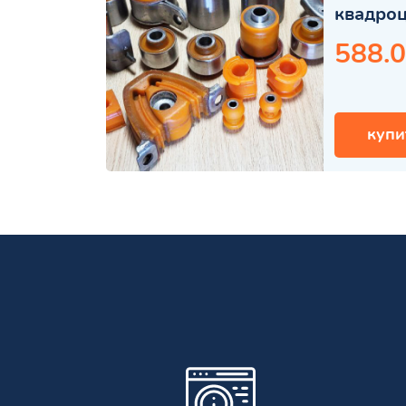
квадро
588.0
купи