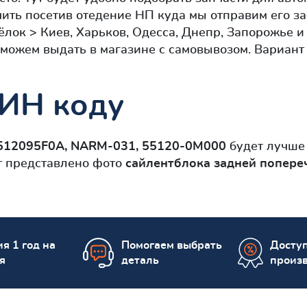
чить посетив отедение НП куда мы отправим его з
ёлок > Киев, Харьков, Одесса, Днепр, Запорожье 
можем выдать в магазине с самовывозом. Вариант
ВИН коду
512095F0A, NARM-031, 55120-0M000
будет лучше 
ут представлено фото
сайлентблокa задней попере
я 1 год на
Помогаем выбрать
Досту
я
деталь
произ