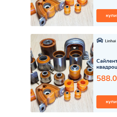
купи
Linhai
Сайлент
квадро
588.0
купи