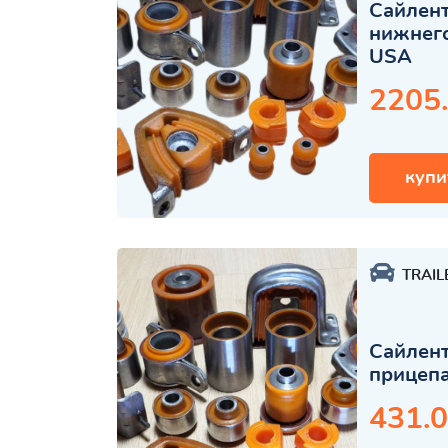
Сайлент
нижнего
USA
2205
купи
TRAIL
Сайлент
прицеп
431.0