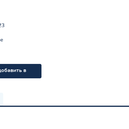
23
не
добавить в
орзину