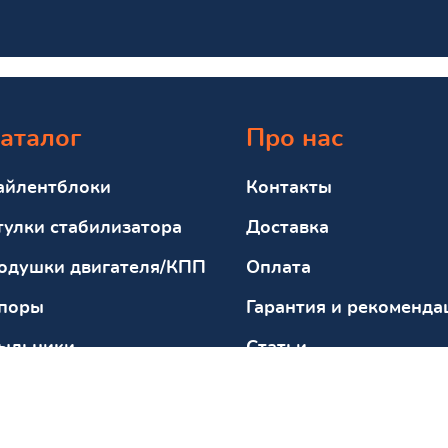
аталог
Про нас
айлентблоки
Контакты
тулки стабилизатора
Доставка
одушки двигателя/КПП
Оплата
поры
Гарантия и рекоменда
ыльники
Статьи
тбойники