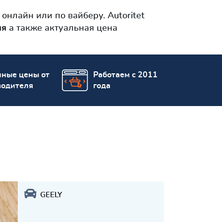
онлайн или по вайберу. Autoritet
яя
а также актуальная цена
пные цены от
Работаем с 2011
водителя
года
GEELY