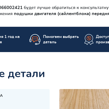
066002421
будет лучше обратиться к консультатну 
ажения
подушки двигателя (сайлентблокa) передн
я 1 год на
Помогаем выбрать
Досту
я
деталь
произ
е детали
A