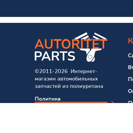
К
С
В
©2011-2026 Интернет-
магазин автомобильных
П
запчастей из полиуретана
О
Политика
П
конфиденциальности
О
Мы в соцсетях и мессенджерах