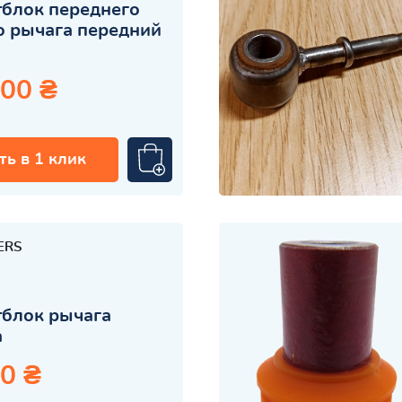
блок переднего
 рычага передний
.00 ₴
ть в 1 клик
ERS
блок рычага
а
0 ₴