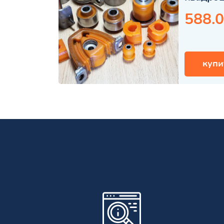
588.0
купи