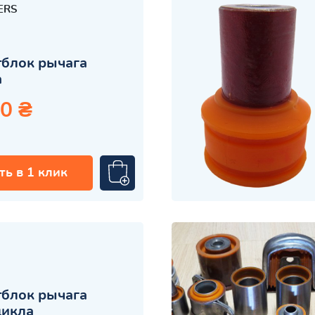
ERS
блок рычага
а
0 ₴
ть в 1 клик
блок рычага
цикла