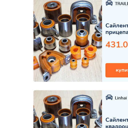
TRAIL
Сайлент
прицеп
431.0
купи
Linhai
Сайлент
квадро