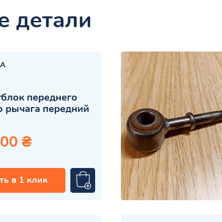
е детали
A
блок переднего
 рычага передний
.00 ₴
ть в 1 клик