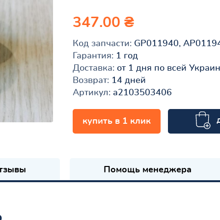
347.00 ₴
Код запчасти:
GP011940, AP0119
Гарантия:
1 год
Доставка:
от 1 дня по всей Украи
Возврат:
14 дней
Артикул:
a2103503406
купить в 1 клик
к
тзывы
Помощь менеджера
ь