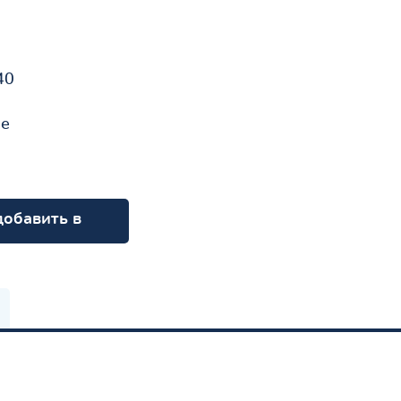
40
не
добавить в
орзину