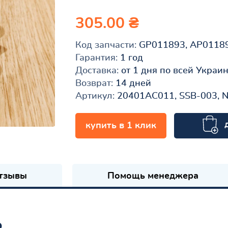
305.00 ₴
Код запчасти:
GP011893, AP0118
Гарантия:
1 год
Доставка:
от 1 дня по всей Украи
Возврат:
14 дней
Артикул:
20401AC011, SSB-003, 
купить в 1 клик
к
тзывы
Помощь менеджера
ь