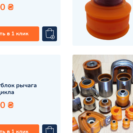
0 ₴
ть в 1 клик
блок рычага
цикла
0 ₴
ть в 1 клик