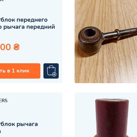
блок переднего
 рычага передний
.00 ₴
ть в 1 клик
ERS
блок рычага
а