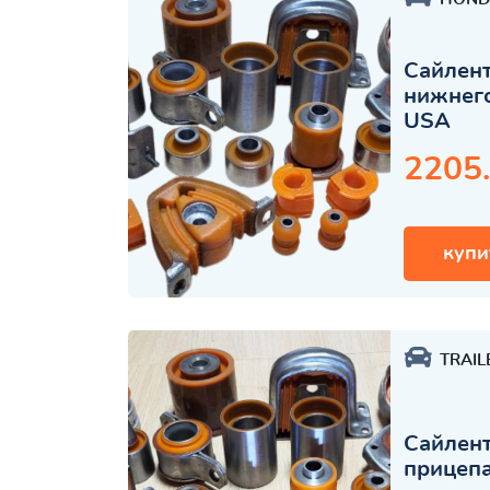
Сайлент
нижнего
USA
2205
купи
TRAIL
Сайлент
прицеп