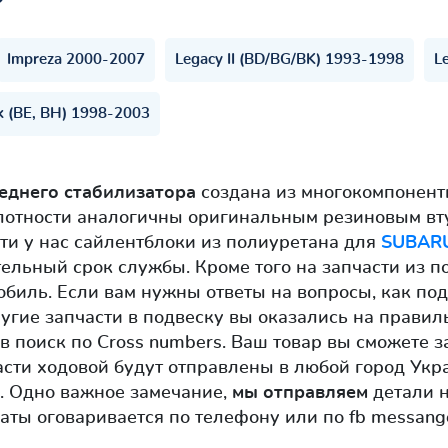
Impreza 2000-2007
Legacy II (BD/BG/BK) 1993-1998
L
k (BE, BH) 1998-2003
реднего стабилизатора
создана из многокомпонент
плотности аналогичны оригинальным резиновым вт
ти у нас сайлентблоки из полиуретана для
SUBAR
тельный срок службы. Кроме того на запчасти из п
обиль. Если вам нужны ответы на вопросы, как под
угие запчасти в подвеску вы оказались на правиль
в поиск по Cross numbers. Ваш товар вы сможете 
асти ходовой будут отправлены в любой город Укра
. Одно важное замечание,
мы отправляем
детали н
аты оговаривается по телефону или по fb messange