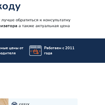
коду
 лучше обратиться к консультатну
лизатора
а также актуальная цена
пные цены от
Работаем с 2011
водителя
года
GEELY