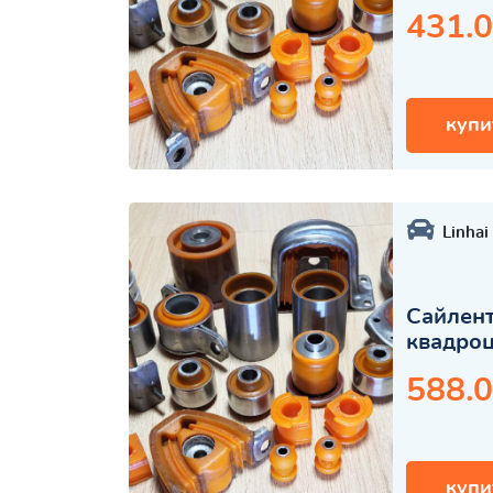
431.0
купи
Linhai
Сайлент
квадро
588.0
купи