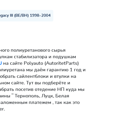
egacy III (BE/BH) 1998–2004
ного полиуретанового сырья
улкам стабилизатора и подушкам
U
на сайте Polyauto (AutoritetParts)
олиуретана мы даём гарантию 1 год и
обрать сайлентблоки и втулки на
ном сайте. Тут вы подберёте и
забрать посетив отедение НП куда мы
ины ‾ Тернополь, Луцк, Белая
аложенным платежем , так как это
r.