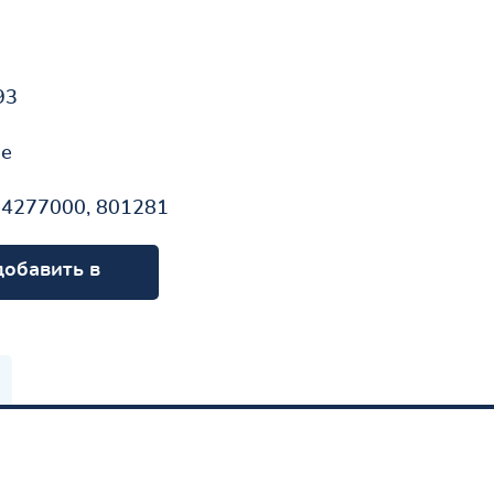
93
не
N4277000, 801281
добавить в
орзину