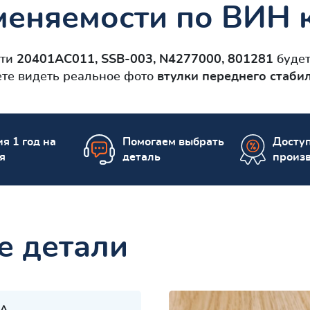
меняемости по ВИН 
сти
20401AC011, SSB-003, N4277000, 801281
будет
ете видеть реальное фото
втулки переднего стаби
я 1 год на
Помогаем выбрать
Досту
я
деталь
произ
е детали
A