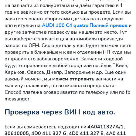
на запчасти из полиуретана мы даём гарантию в 1
год не зависимо от того сколько вы проедете. Если вы
заинтересованы вопросами где заказать подушки
кпп и втулки на
AUDI 100 C4 quatro Полный привод
и
другие запчасти в подвеску вы нашли это место. Тут
вы подберёте запчасти для автомобиля произведя
запрос по OEM. Свою деталь у вас будет возможность
проверить в ближайшем к вам отделении НП куда мы
отправим его заблаговременно. Запчасти ходовой
будут отправлены в любой город или посёлок ‾ Киев,
Харьков, Одесса, Днепр, Запорожье и др. Ещё один
важный момент, мы
можем отправить
запчасти на
машину наложкой , но возможна и предоплата.
Способ платежа оговаривается по телефону или по fb
messanger.
Проверка через ВИН код авто.
Если вы сомневаетесь подходит ли
4A0411327A/1,
30610005, 4D0 411 327 G, 4D0 411 327 E, 4A0 411