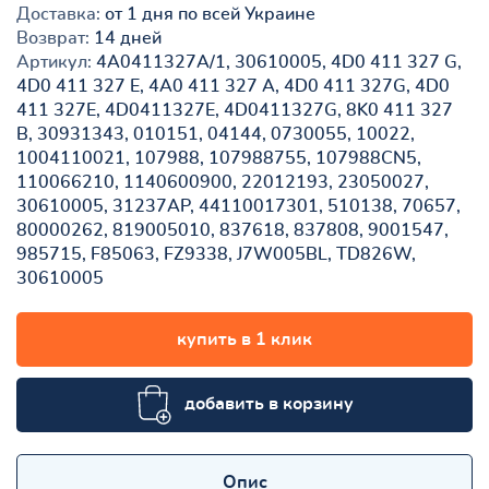
Доставка:
от 1 дня по всей Украине
Возврат:
14 дней
Артикул:
4A0411327A/1, 30610005, 4D0 411 327 G,
4D0 411 327 E, 4A0 411 327 A, 4D0 411 327G, 4D0
411 327E, 4D0411327E, 4D0411327G, 8K0 411 327
B, 30931343, 010151, 04144, 0730055, 10022,
1004110021, 107988, 107988755, 107988CN5,
110066210, 1140600900, 22012193, 23050027,
30610005, 31237AP, 44110017301, 510138, 70657,
80000262, 819005010, 837618, 837808, 9001547,
985715, F85063, FZ9338, J7W005BL, TD826W,
30610005
купить в 1 клик
добавить в корзину
Опис