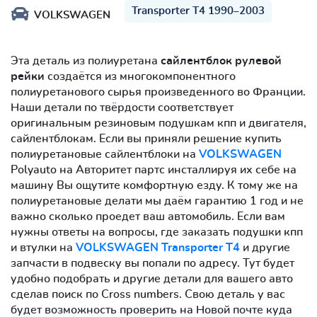
Transporter T4 1990–2003
VOLKSWAGEN
Эта деталь из полиуретана
сайлентблок рулевой
рейки
создаётся из многокомпонентного
полиуретанового сырья произведенного во Франции.
Наши детали по твёрдости соответствует
оригинальным резиновым подушкам кпп и двигателя,
сайлентблокам. Если вы приняли решение купить
полиуретановые сайлентблоки на
VOLKSWAGEN
Polyauto на Авторитет партс инсталлируя их себе на
машину Вы ощутите комфортную езду. К тому же на
полиуретановые делати мы даём гарантию 1 год и не
важно сколько проедет ваш автомобиль. Если вам
нужны ответы на вопросы, где заказать подушки кпп
и втулки на
VOLKSWAGEN Transporter T4
и другие
запчасти в подвеску вы попали по адресу. Тут будет
удобно подобрать и другие детали для вашего авто
сделав поиск по Cross numbers. Свою деталь у вас
будет возможность проверить на Новой почте куда