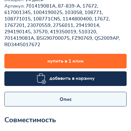
Артикул:
701419081A, 87-839-A, 17672,
617001345, 1004190025, 103058, 108771,
108771015, 108771CN5, 1144800400, 17672,
1767201, 23070559, 2756011, 29419014,
29419014S, 37570, 419350019, 510320,
701419081A, BSG90700075, FZ90769, QS2009AP,
RD3445017672
купить в 1 клик
добавить в корзину
Опис
Совместимость