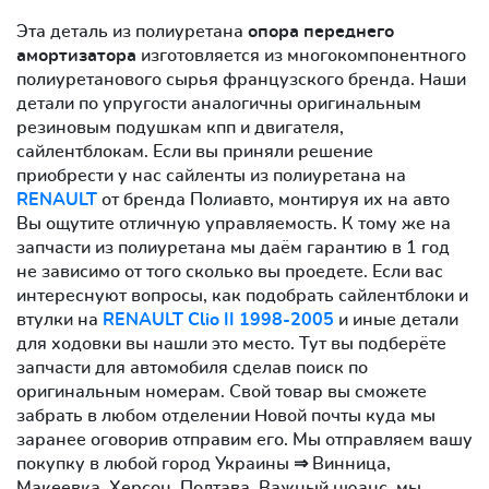
Эта деталь из полиуретана
опора переднего
амортизатора
изготовляется из многокомпонентного
полиуретанового сырья французского бренда. Наши
детали по упругости аналогичны оригинальным
резиновым подушкам кпп и двигателя,
сайлентблокам. Если вы приняли решение
приобрести у нас сайленты из полиуретана на
RENAULT
от бренда Полиавто, монтируя их на авто
Вы ощутите отличную управляемость. К тому же на
запчасти из полиуретана мы даём гарантию в 1 год
не зависимо от того сколько вы проедете. Если вас
интереснуют вопросы, как подобрать сайлентблоки и
втулки на
RENAULT Clio II 1998-2005
и иные детали
для ходовки вы нашли это место. Тут вы подберёте
запчасти для автомобиля сделав поиск по
оригинальным номерам. Свой товар вы сможете
забрать в любом отделении Новой почты куда мы
заранее оговорив отправим его. Мы отправляем вашу
покупку в любой город Украины ⇒ Винница,
Макеевка, Херсон, Полтава. Важный нюанс, мы