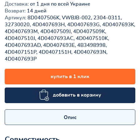
Доставка:
от 1 дня по всей Украине
Возврат:
14 дней
Артикул:
8D0407506K, VWBJB-002, 2304-0311,
32730020, 4D0407693H, 4D0407693G, 4D0407693K,
4D0407693M, 4D0407509J, 4D0407509K,
4D0407510J, 4D0407693AC, 4D0407510K,
4D0407693AD, 4D0407693E, 4B3498998,
4D0407151P, 4D0407151H, 4D0407693N,
4D0407693P
купить в 1 клик
добавить в корзину
Опис
Совместимость