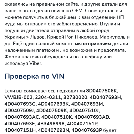
оказались на правильном сайте. и другие детали для
вашего авто сделав поиск по OEM. Свою деталь вы
можете получить в ближайшем к вам отделении НП
куда мы отправим его заблаговременно. Втулки и
подушки двигателя отправлим в любой город
Украины > Львов, Кривой Рог, Николаев, Мариуполь и
др. Ещё один важный момент,
мы отправляем
детали
наложенным платежем , но возможна и предоплата.
Форма платежа обсуждается по телефону или
используя Viber.
Проверка по VIN
Если вы сомневаетесь подходит ли
8D0407506K,
VWBJB-002, 2304-0311, 32730020, 4D0407693H,
4D0407693G, 4D0407693K, 4D0407693M,
4D0407509J, 4D0407509K, 4D0407510J,
4D0407693AC, 4D0407510K, 4D0407693AD,
4D0407693E, 4B3498998, 4D0407151P,
4D0407151H, 4D0407693N, 4D0407693P
будет