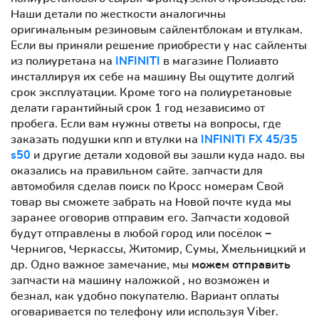
Наши детали по жесткости аналогичны
оригинальным резиновым сайлентблокам и втулкам.
Если вы приняли решение приобрести у нас сайленты
из полиуретана на
INFINITI
в магазине Полиавто
инсталлируя их себе на машину Вы ощутите долгий
срок эксплуатации. Кроме того на полиуретановые
делати гарантийный срок 1 год независимо от
пробега. Если вам нужны ответы на вопросы, где
заказать подушки кпп и втулки на
INFINITI FX 45/35
s50
и другие детали ходовой вы зашли куда надо. вы
оказались на правильном сайте. запчасти для
автомобиля сделав поиск по Кросс номерам Свой
товар вы сможете забрать на Новой почте куда мы
заранее оговорив отправим его. Запчасти ходовой
будут отправлены в любой город или посёлок −
Чернигов, Черкассы, Житомир, Сумы, Хмельницкий и
др. Одно важное замечание, мы
можем отправить
запчасти на машину наложкой , но возможен и
безнал, как удобно покупателю. Вариант оплаты
оговаривается по телефону или используя Viber.