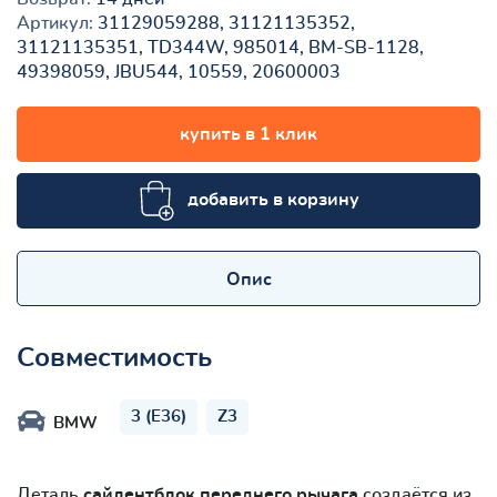
Артикул:
31129059288, 31121135352,
31121135351, TD344W, 985014, BM-SB-1128,
49398059, JBU544, 10559, 20600003
купить в 1 клик
добавить в корзину
Опис
Совместимость
3 (E36)
Z3
BMW
Деталь
сайлентблок переднего рычага
создаётся из