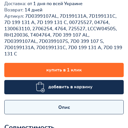
Доставка:
от 1 дня по всей Украине
Возврат:
14 дней
Артикул:
7D0399107AL, 7D199131A, 7D199131C,
7D 199 131 A, 7D 199 131 C, 00725527, 04764,
130063110, 2706254, 4764, 725527, LCCW04505,
RH120036, T404764, 7D0 399 107 AL,
7D0399107AL, 7D0399107S, 7D0 399 107 S,
7D0199131A, 7D0199131C, 7D0 199 131 A, 7D0 199
131 C
купить в 1 клик
добавить в корзину
Опис
Совместимость