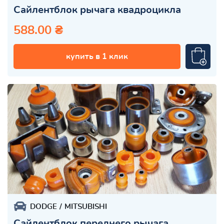
Сайлентблок рычага квадроцикла
588.00 ₴
купить в 1 клик
DODGE
MITSUBISHI
Сайлентблок переднего рычага