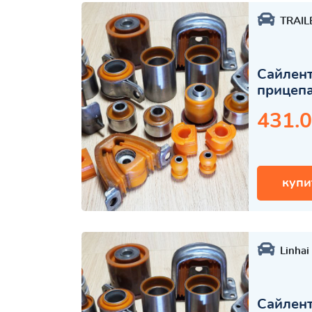
TRAIL
Сайлент
прицеп
431.0
купи
Linhai
Сайлент