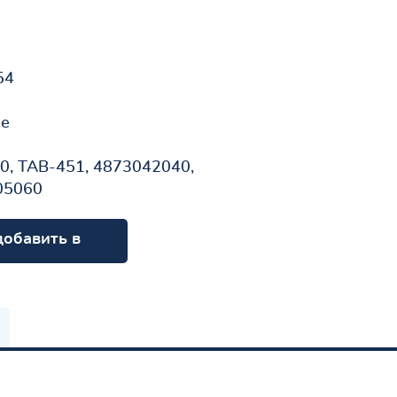
54
не
, TAB-451, 4873042040,
05060
добавить в
орзину