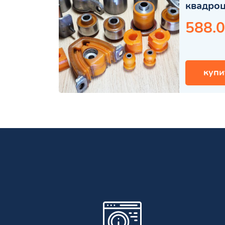
квадро
588.0
купи