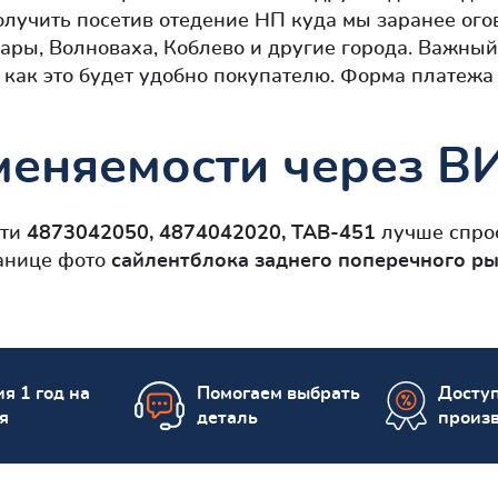
лучить посетив отедение НП куда мы заранее ого
ары, Волноваха, Коблево и другие города. Важны
 как это будет удобно покупателю. Форма платежа
еняемости через ВИ
сти
4873042050, 4874042020, TAB-451
лучше спрос
ранице фото
сайлентблокa заднего поперечного ры
я 1 год на
Помогаем выбрать
Досту
я
деталь
произ