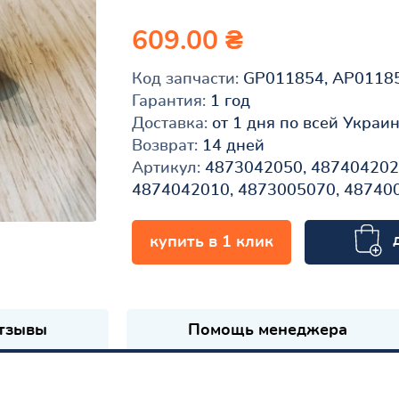
609.00 ₴
Код запчасти:
GP011854, AP0118
Гарантия:
1 год
Доставка:
от 1 дня по всей Украи
Возврат:
14 дней
Артикул:
4873042050, 4874042020
4874042010, 4873005070, 48740
купить в 1 клик
к
тзывы
Помощь менеджера