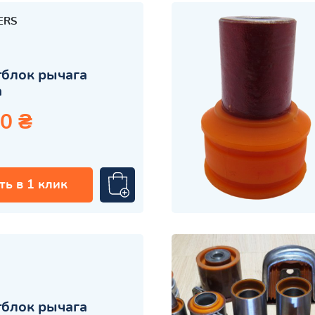
ERS
блок рычага
а
0 ₴
ть в 1 клик
блок рычага