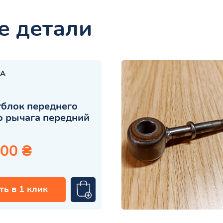
е детали
A
блок переднего
 рычага передний
.00 ₴
ть в 1 клик