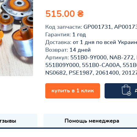
515.00 ₴
Код запчасти:
GP001731, AP0017
Гарантия:
1 год
Доставка:
от 1 дня по всей Украи
Возврат:
14 дней
Артикул:
551B0-9Y000, NAB-272,
551B09Y000, 551B0-CA00A, 551B
NS0682, PSE1987, 2061400, 2012
купить в 1 клик
к
тзывы
Помощь менеджера