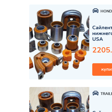
HOND
Сайлент
нижнего
USA
2205
купи
TRAIL