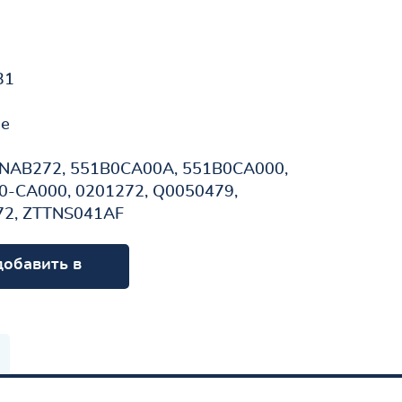
31
не
 NAB272, 551B0CA00A, 551B0CA000,
0-CA000, 0201272, Q0050479,
72, ZTTNS041AF
добавить в
орзину