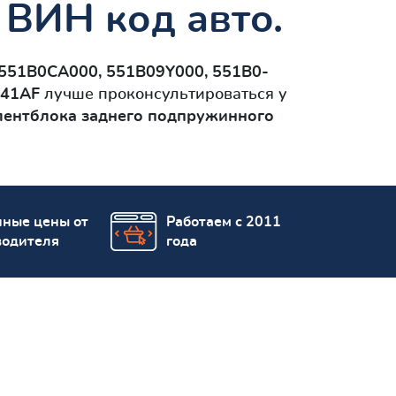
 ВИН код авто.
 551B0CA000, 551B09Y000, 551B0-
041AF
лучше проконсультироваться у
лентблокa заднего подпружинного
пные цены от
Работаем с 2011
водителя
года