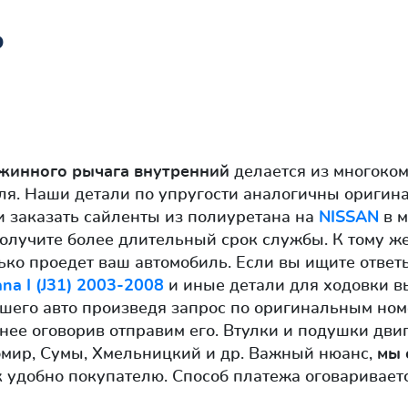
ь
ужинного рычага внутренний
делается из многоко
ля. Наши детали по упругости аналогичны ориги
 заказать сайленты из полиуретана на
NISSAN
в м
олучите более длительный срок службы. К тому ж
ько проедет ваш автомобиль. Если вы ищите ответ
na I (J31) 2003-2008
и иные детали для ходовки вы
ашего авто произведя запрос по оригинальным но
анее оговорив отправим его. Втулки и подушки дви
омир, Сумы, Хмельницкий и др. Важный нюанс,
мы 
к удобно покупателю. Способ платежа оговариваетс