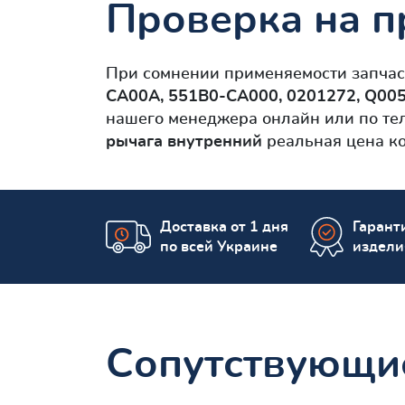
Проверка на п
При сомнении применяемости запча
CA00A, 551B0-CA000, 0201272, Q005
нашего менеджера онлайн или по те
рычага внутренний
реальная цена ко
Доставка от 1 дня
Гаранти
по всей Украине
издели
Сопутствующи