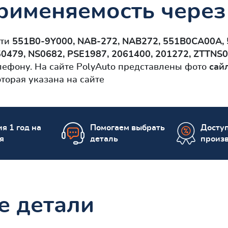
рименяемость через
сти
551B0-9Y000, NAB-272, NAB272, 551B0CA00A,
0479, NS0682, PSE1987, 2061400, 201272, ZTTNS
лефону. На сайте PolyAuto представлены фото
сай
торая указана на сайте
я 1 год на
Помогаем выбрать
Досту
я
деталь
произ
е детали