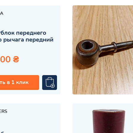
A
блок переднего
 рычага передний
.00 ₴
ть в 1 клик
ERS