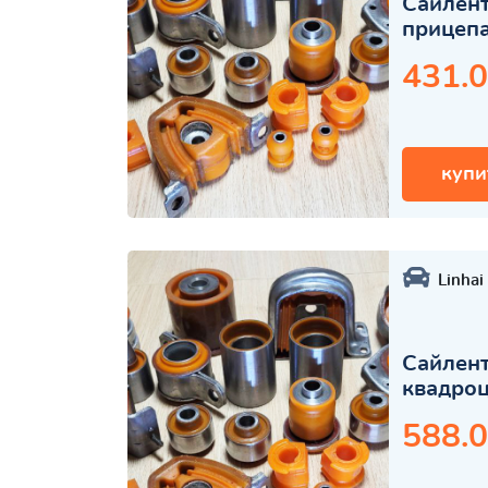
Сайлент
прицеп
431.0
купи
Linhai
Сайлент
квадро
588.0