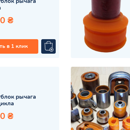
блок рычага
а
0 ₴
ть в 1 клик
блок рычага
цикла
0 ₴