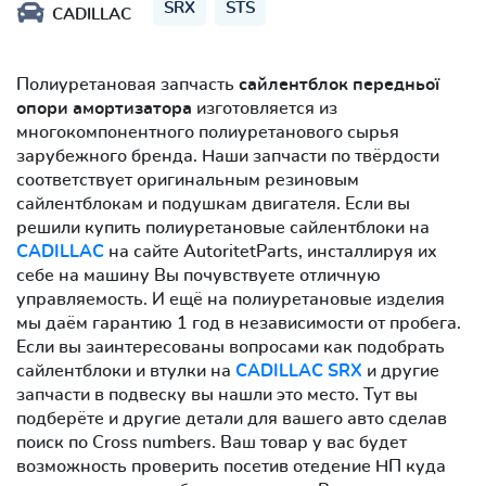
SRX
STS
CADILLAC
Полиуретановая запчасть
сайлентблок передньої
опори амортизатора
изготовляется из
многокомпонентного полиуретанового сырья
зарубежного бренда. Наши запчасти по твёрдости
соответствует оригинальным резиновым
сайлентблокам и подушкам двигателя. Если вы
решили купить полиуретановые сайлентблоки на
CADILLAC
на сайте AutoritetParts, инсталлируя их
себе на машину Вы почувствуете отличную
управляемость. И ещё на полиуретановые изделия
мы даём гарантию 1 год в независимости от пробега.
Если вы заинтересованы вопросами как подобрать
сайлентблоки и втулки на
CADILLAC SRX
и другие
запчасти в подвеску вы нашли это место. Тут вы
подберёте и другие детали для вашего авто сделав
поиск по Cross numbers. Ваш товар у вас будет
возможность проверить посетив отедение НП куда