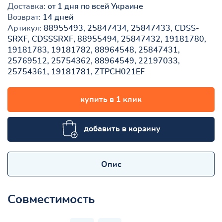
Доставка:
от 1 дня по всей Украине
Возврат:
14 дней
Артикул:
88955493, 25847434, 25847433, CDSS-
SRXF, CDSSSRXF, 88955494, 25847432, 19181780,
19181783, 19181782, 88964548, 25847431,
25769512, 25754362, 88964549, 22197033,
25754361, 19181781, ZTPCH021EF
купить в 1 клик
добавить в корзину
Опис
Совместимость