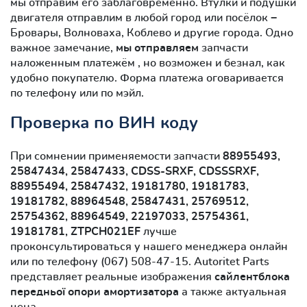
мы отправим его заблаговременно. Втулки и подушки
двигателя отправлим в любой город или посёлок −
Бровары, Волноваха, Коблево и другие города. Одно
важное замечание,
мы отправляем
запчасти
наложенным платежём , но возможен и безнал, как
удобно покупателю. Форма платежа оговаривается
по телефону или по мэйл.
Проверка по ВИН коду
При сомнении применяемости запчасти
88955493,
25847434, 25847433, CDSS-SRXF, CDSSSRXF,
88955494, 25847432, 19181780, 19181783,
19181782, 88964548, 25847431, 25769512,
25754362, 88964549, 22197033, 25754361,
19181781, ZTPCH021EF
лучше
проконсультироваться у нашего менеджера онлайн
или по телефону (067) 508-47-15. Autoritet Parts
представляет реальные изображения
сайлентблокa
передньої опори амортизатора
а также актуальная
цена