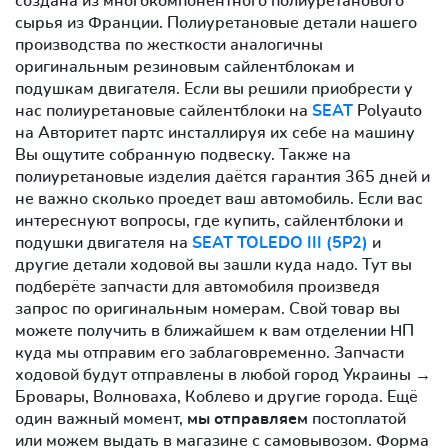
создана из многокомпонентного полиуретанового
сырья из Франции. Полиуретановые детали нашего
производства по жесткости аналогичны
оригинальным резиновым сайлентблокам и
подушкам двигателя. Если вы решили приобрести у
нас полиуретановые сайлентблоки на
SEAT
Polyauto
на Авторитет партс инсталлируя их себе на машину
Вы ощутите собранную подвеску. Также на
полиуретановые изделия даётся гарантия 365 дней и
не важно сколько проедет ваш автомобиль. Если вас
интереснуют вопросы, где купить, сайлентблоки и
подушки двигателя на
SEAT TOLEDO III (5P2)
и
другие детали ходовой вы зашли куда надо. Тут вы
подберёте запчасти для автомобиля произведя
запрос по оригинальным номерам. Свой товар вы
можете получить в ближайшем к вам отделении НП
куда мы отправим его заблаговременно. Запчасти
ходовой будут отправлены в любой город Украины →
Бровары, Волноваха, Коблево и другие города. Ещё
один важный момент,
мы отправляем
постоплатой
или можем выдать в магазине с самовывозом. Форма