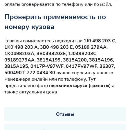
оплаты оговаривается по телефону или по мэйл.
Проверить применяемость по
номеру кузова
Если вы сомневаетесь подходит ли
1J0 498 203 C,
1K0 498 203 A, 3B0 498 203 E, 05189 279AA,
1K0498203A, 3B0498203E, 1J0498203C,
05189279AA, 3815A199, 3815A200, 3815A196,
3815A195, 0417P-V97WF, 0417PV97WF, 36307,
500490T, 772 0434 30
лучше спросить у нашего
менеджера онлайн или по телефону. Тут
представлено фото
пыльника шруса (гранаты)
а
также актуальная цена
Отзывы