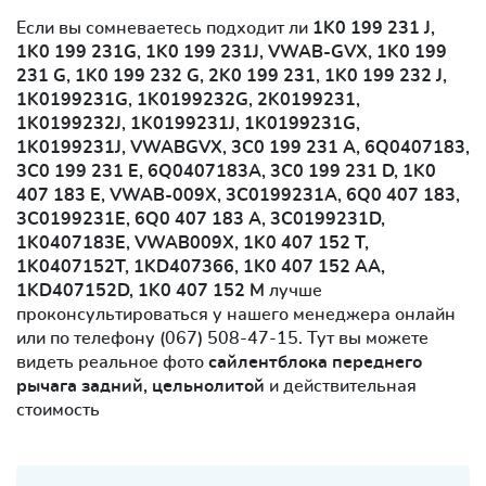
Если вы сомневаетесь подходит ли
1K0 199 231 J,
1K0 199 231G, 1K0 199 231J, VWAB-GVX, 1K0 199
231 G, 1K0 199 232 G, 2K0 199 231, 1K0 199 232 J,
1K0199231G, 1K0199232G, 2K0199231,
1K0199232J, 1K0199231J, 1K0199231G,
1K0199231J, VWABGVX, 3C0 199 231 A, 6Q0407183,
3C0 199 231 E, 6Q0407183A, 3C0 199 231 D, 1K0
407 183 E, VWAB-009X, 3C0199231A, 6Q0 407 183,
3C0199231E, 6Q0 407 183 A, 3C0199231D,
1K0407183E, VWAB009X, 1K0 407 152 T,
1K0407152T, 1KD407366, 1K0 407 152 AA,
1KD407152D, 1K0 407 152 M
лучше
проконсультироваться у нашего менеджера онлайн
или по телефону (067) 508-47-15. Тут вы можете
видеть реальное фото
сайлентблокa переднего
рычага задний, цельнолитой
и действительная
стоимость