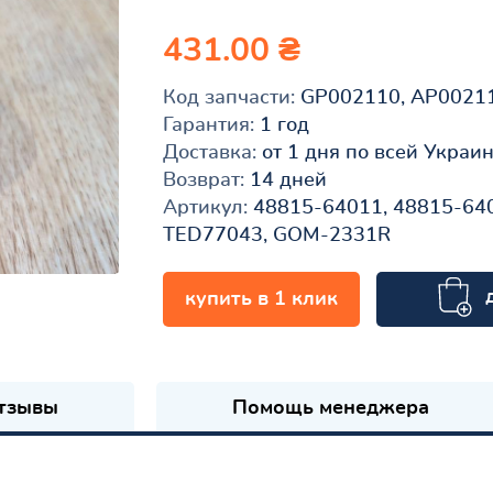
431.00 ₴
Код запчасти:
GP002110, AP0021
Гарантия:
1 год
Доставка:
от 1 дня по всей Украи
Возврат:
14 дней
Артикул:
48815-64011, 48815-640
TED77043, GOM-2331R
купить в 1 клик
к
тзывы
Помощь менеджера