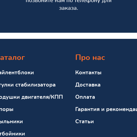
позвоните нам по телефону для
заказа.
аталог
Про нас
айлентблоки
Контакты
тулки стабилизатора
Доставка
одушки двигателя/КПП
Оплата
поры
Гарантия и рекоменда
ыльники
Статьи
тбойники