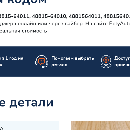
8815-64011, 48815-64010, 4881564011, 4881564
джера онлайн или через вайбер. На сайте PolyAu
еальная стоимость
я 1 год на
Помогаем выбрать
Досту
я
деталь
произ
е детали
A