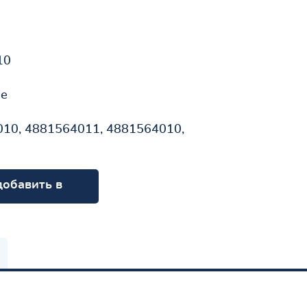
10
не
10, 4881564011, 4881564010,
добавить в
орзину