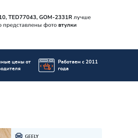
010, TED77043, GOM-2331R
лучше
to представлены фото
втулки
пные цены от
Работаем с 2011
водителя
года
GEELY