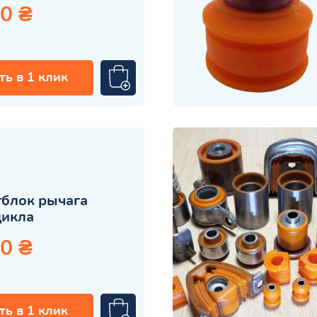
0 ₴
ть в 1 клик
блок рычага
цикла
0 ₴
ть в 1 клик