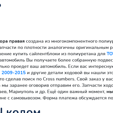
ь
тора правая
создана из многокомпонентного полиу
запчасти по плотности аналогичны оригинальным р
шение купить сайлентблоки из полиуретана для
TO
ой автомобиль Вы получаете более собранную подве
олько проедет ваш автомобиль. Если вас интересну
 2009-2015
и другие детали ходовой вы нашли это
то сделав поиск по Cross numbers. Свой заказ у в
мы заранее оговорив отправим его. Запчасти ход
аев, Мариуполь и др. Ещё один важный момент,
мы
не с самовывозом. Форма платежа обсуждается по
N кодом