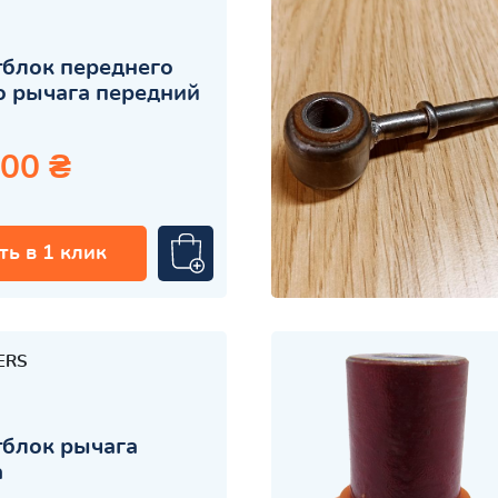
блок переднего
 рычага передний
.00 ₴
ть в 1 клик
ERS
блок рычага
а