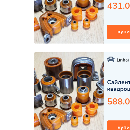
431.0
купи
Linhai
Сайлент
квадро
588.0
купи