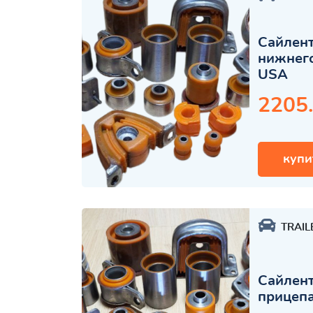
Сайлент
нижнего
USA
2205
купи
TRAIL
Сайлент
прицеп